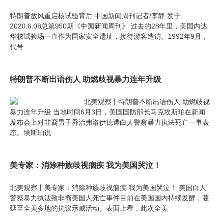
特朗普放风重启核试验背后 中国新闻周刊记者/李静 发于
2020.6.08总第950期《中国新闻周刊》 过去的28年里，美国内达
华核试验场一直作为国家安全遗址，接待游客造访。1992年9月，
代号
特朗普不断出语伤人 助燃歧视暴力连年升级
北美观察丨特朗普不断出语伤人 助燃歧视
暴力连年升级 当地时间6月3日，美国国防部长马克埃斯珀在新闻
发布会上对非裔男子乔治弗洛伊德遭白人警察暴力执法死亡一事表
态。埃斯珀说
美专家：消除种族歧视痼疾 我为美国哭泣！
北美观察丨美专家：消除种族歧视痼疾 我为美国哭泣！ 美国白人
警察暴力执法致非裔美国人死亡事件目前在美国国内持续发酵，蔓
延至全美多地的抗议示威活动。表面上看，此次全美