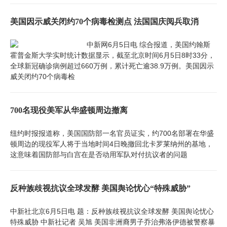
美国因示威关闭约70个病毒检测点 法国国庆阅兵取消
中新网6月5日电 综合报道，美国约翰斯
霍普金斯大学实时统计数据显示，截至北京时间6月5日8时33分，
全球新冠确诊病例超过660万例，累计死亡逾38.9万例。美国因示
威关闭约70个病毒检
700名现役美军从华盛顿周边撤离
纽约时报报道称，美国国防部一名官员证实，约700名部署在华盛
顿周边的现役军人将于当地时间4日晚撤回北卡罗莱纳州的基地，
这意味着国防部与白宫在是否动用军队对付抗议者的问题
反种族歧视抗议全球发酵 美国舆论忧心“特殊威胁”
中新社北京6月5日电 题：反种族歧视抗议全球发酵 美国舆论忧心
特殊威胁 中新社记者 吴旭 美国非洲裔男子乔治弗洛伊德被警察暴