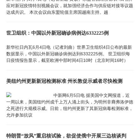
应对新冠疫情特别视频会议，就加强经济合作与供应链对接等议题
达成共识。 本次会议由东盟轮值主席国越南主持。越
世卫组织：中国以外新冠确诊病例达6332225例
新华社日内瓦6月4日电（记者刘曲）世界卫生组织4日公布的最新
数据显示，中国以外新冠确诊病例达到6332225例。 世卫组织每
日疫情报告显示，截至欧洲中部时间4日10时（北京时间16时）
美纽约州更新新冠检测标准 州长敦促示威者尽快检测
中新网6月5日电 据美国中文网报道，近
一周以来，美国纽约州成千上万人涌上街头，为明州非裔弗洛伊德
之死进行大规模示威。日前，纽约州更新了其新冠病毒检测标准，
允许参加抗议
特朗普“放风”重启核试验，欲促使俄中开展三边核谈判