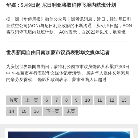
华媒：5月9日起 尼日利亚将取消停飞境内航班计划
据非洲《华侨周报》微信公众号非洲侨讯消息，近日，经过尼日利
亚航空公司(AON)与尼日利亚政府的不断沟通，从5月9日起，AON
将取消停飞境内航班计划。 AON表示，自2022年以来，航空燃
世界新闻自由日南加蒙市议员表彰华文媒体记者
为庆祝世界新闻自由日，蒙特利公园市市议员饶影凡和梁乔汉3日
中 午在蒙市举行表彰华文媒体记者活动， 感谢华人媒体长年累月
的辛劳及贡献。 饶影凡致词表示，蒙市亚裔人口超过
首页
上一页
6
7
8
9
10
11
12
13
14
15
16
下一页
末页