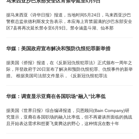
马来西亚沙巴东部安全区宵禁令延至6月9日
据马来西亚《诗华日报》报道，当地时间5月24日，马来西亚沙巴
警察总监依德利斯发文告表示，本应海上宵禁届满的沙巴东部安全
区7县将再次延长禁令至6月9日。禁令涵盖斗湖、仙本那
华媒：美国政府宣布解决和预防仇恨犯罪新举措
据美国《侨报》报道，在《反新冠仇恨犯罪法》正式颁布一周年之
际，拜登政府于20日宣布了解决和预防仇恨犯罪、仇恨事件的新举
措。 根据美国司法部文件显示，《反新冠仇恨犯罪法
华媒：调查显示亚裔在各国职场“融入”比率低
据美国《世界日报》综合编译报道，贝恩顾问(Bain Company)研
究显示，亚裔在各国职场的融入比率低，但不再避谈所面临的挑战
且开始表达需求和想要飞黄腾达的野心，这种情况在数十年