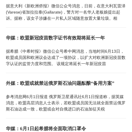
据意大利《新欧洲侨报》微信公众号消息，日前，在意大利瓦雷泽
(Varese)省加拉拉泰(Gallarate)，警方对一名华人老板娘提出起
诉。据称，该女子涉嫌在一片私人区域随意放置大量垃圾。相
华媒：欧盟新冠疫苗数字证书有效期将延长一年
据希腊《中希时报》微信公众号希中网消息，当地时间6月13日，
欧盟成员国和欧洲议会达成了一项协议，以扩大对欧洲新冠疫苗数
字认证的监管力度和范围。 该规定将延长一年新冠疫苗
外媒：欧盟或就禁运俄罗斯石油问题酝酿“备用方案”
参考消息网6月1日报道 俄罗斯卫星通讯社6月1日报道称，据英媒
消息，欧盟高层消息人士表示，若欧盟成员国无法就全面禁运俄罗
斯石油达成一致，欧盟或会对自俄进口的石油加征关税
华媒：6月1日起希腊将全面取消口罩令