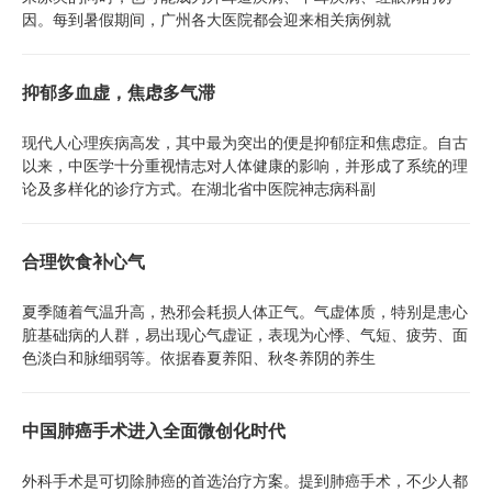
因。每到暑假期间，广州各大医院都会迎来相关病例就
抑郁多血虚，焦虑多气滞
现代人心理疾病高发，其中最为突出的便是抑郁症和焦虑症。自古
以来，中医学十分重视情志对人体健康的影响，并形成了系统的理
论及多样化的诊疗方式。在湖北省中医院神志病科副
合理饮食补心气
夏季随着气温升高，热邪会耗损人体正气。气虚体质，特别是患心
脏基础病的人群，易出现心气虚证，表现为心悸、气短、疲劳、面
色淡白和脉细弱等。依据春夏养阳、秋冬养阴的养生
中国肺癌手术进入全面微创化时代
外科手术是可切除肺癌的首选治疗方案。提到肺癌手术，不少人都