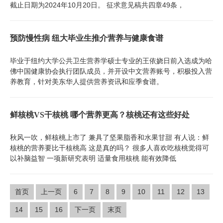
截止日期为2024年10月20日。 征求意见稿共四章49条，
预防慢性病 纽大毕业生推介营养与健康食谱
毕业于纽约大学公共卫生营养学硕士专业的王依娆日前入选成为哈
佛中国健康协会执行团队成员，并开设中文营养账号，积极投入营
养教育，针对美东华人提供营养资讯和应季食谱。
鲜核桃VS干核桃 哪个营养更高？核桃还有这些好处
秋风一吹，鲜核桃上市了 兼具了坚果脂香和水果甘甜 有人说：鲜
核桃的营养要比干核桃高 这是真的吗？ 很多人喜欢吃核桃觉得可
以补脑益智 一项新研究表明 适量食用核桃 能有效降低
首页
上一页
6
7
8
9
10
11
12
13
14
15
16
下一页
末页