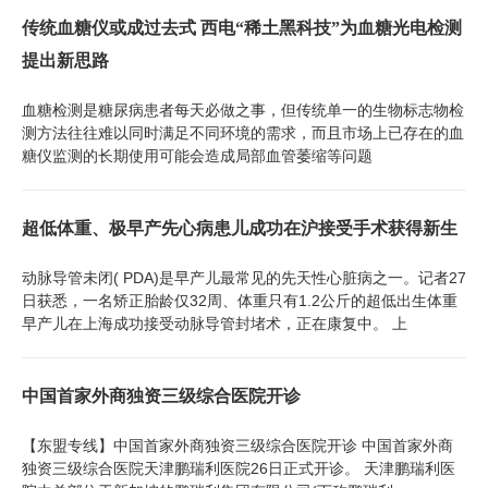
传统血糖仪或成过去式 西电“稀土黑科技”为血糖光电检测
提出新思路
血糖检测是糖尿病患者每天必做之事，但传统单一的生物标志物检
测方法往往难以同时满足不同环境的需求，而且市场上已存在的血
糖仪监测的长期使用可能会造成局部血管萎缩等问题
超低体重、极早产先心病患儿成功在沪接受手术获得新生
动脉导管未闭( PDA)是早产儿最常见的先天性心脏病之一。记者27
日获悉，一名矫正胎龄仅32周、体重只有1.2公斤的超低出生体重
早产儿在上海成功接受动脉导管封堵术，正在康复中。 上
中国首家外商独资三级综合医院开诊
【东盟专线】中国首家外商独资三级综合医院开诊 中国首家外商
独资三级综合医院天津鹏瑞利医院26日正式开诊。 天津鹏瑞利医