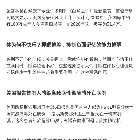
施普林格自然旗下专业学术期刊《自然医学》最新发表一篇健康研
究论文显示，美国痴呆症风险上升，预计到2060年，美国每年约
有100万成年人会罹患痴呆症，而2020年这一数字为51.4万。
你为何不快乐？睡眠越差，抑制负面记忆的能力越弱
感到不开心的时候，美美睡上一觉或许能有帮助，然而当心情不佳
或烦闷时，睡得也会不好。这些现象提示人们睡眠在许多心理健康
问题的发生和维持中起着重要作用，但这种联系的原
美国报告首例人感染高致病性禽流感死亡病例
美国路易斯安那州卫生部6日报告美国首例人感染H5N1型高致病性
禽流感病毒死亡病例。 路易斯安那州卫生部当天在一份声明中
说，这名患者年龄超过65岁，有潜在健康问题，曾接触过私