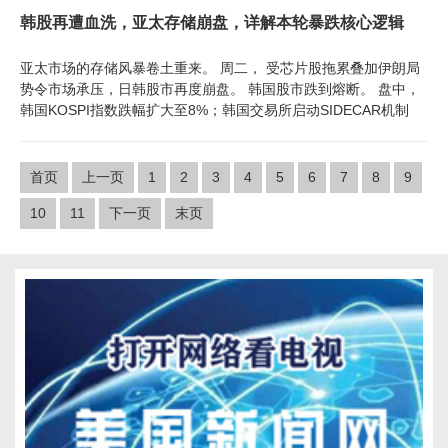
韩股再遭血洗，亚太存储崩盘，详解本轮暴跌核心逻辑
亚太市场的存储风暴卷土重来。 周二， 受芯片股拖累叠加伊朗局
势令市场承压，日韩股市再度崩盘。 韩国股市跌到熔断。 盘中，
韩国KOSPI指数跌幅扩大至8%；韩国交易所启动SIDECAR机制
首页
上一页
1
2
3
4
5
6
7
8
9
10
11
下一页
末页