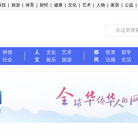
科技
|
旅游
|
体育
|
财经
|
健康
|
文化
|
艺术
|
人物
|
家居
|
公益
|
侨领
人
文化
艺术
移
投资
留学
社会
文
娱乐
旅游
民
法规
生活