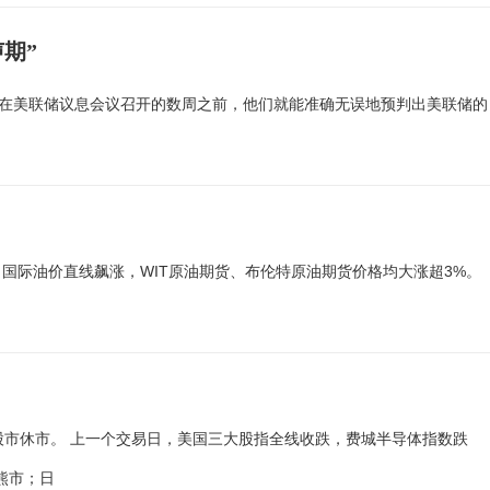
期”
早在美联储议息会议召开的数周之前，他们就能准确无误地预判出美联储的
，国际油价直线飙涨，WIT原油期货、布伦特原油期货价格均大涨超3%。
点。日本股市休市。 上一个交易日，美国三大股指全线收跌，费城半导体指数跌
性熊市；日