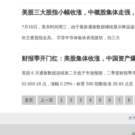
美股三大股指小幅收涨，中概股集体走强
7月16日，美东时间周三，由于最新通胀数据继续显示降温
街主要股指走高。 尽管半导体板块表现疲软，但三大
财报季开门红：美股集体收涨，中国资产
美国 6 月通胀数据连续第二天低于市场预期，二季度财报季开局强
52,659.18 点，涨幅 0.29%；标普 500 指数收涨 28.83 点至
首页
上一页
1
2
3
4
5
6
7
8
关