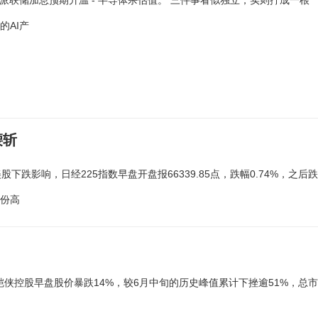
 鹰派联储加息预期升温 - 半导体杀估值。 三件事看似独立，实则拧成一根
的AI产
腰斩
跌影响，日经225指数早盘开盘报66339.85点，跌幅0.74%，之后跌
月份高
侠控股早盘股价暴跌14%，较6月中旬的历史峰值累计下挫逾51%，总市