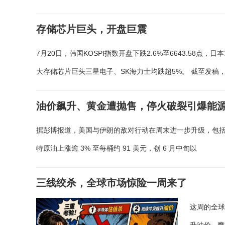
存储芯片巨头，开盘巨震
7月20日，韩国KOSPI指数开盘下跌2.6%至6643.58
大存储芯片巨头三星电子、SK海力士均跌超5%。 截至发稿
油价飙升、黄金遭抛售，停火破裂引爆能
据彭博报道，美国与伊朗的敌对行动在周末进一步升级，包
特原油上涨逾 3% 至每桶约 91 美元，创 6 月中旬以
三线绞杀，全球市场惊险一周来了
这周的全