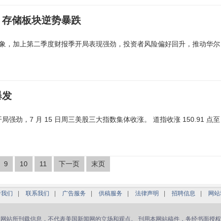
，存储板块逆势暴跌
迹象，加上第二季度财报季开局表现强劲，投资者风险偏好回升，推动华尔
爆发
劲，7 月 15 日周三美股三大指数集体收涨。 道指收涨 150.91 点至
9
10
11
下一页
末页
于我们
|
联系我们
|
广告服务
|
供稿服务
|
法律声明
|
招聘信息
|
网站
本网站所刊载信息，不代表美国新闻网的立场和观点。 刊用本网站稿件，务经书面授权