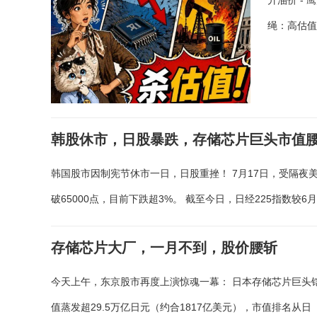
升油价 -
绳：高估值
韩股休市，日股暴跌，存储芯片巨头市值
韩国股市因制宪节休市一日，日股重挫！ 7月17日，受隔夜美股下
破65000点，目前下跌超3%。 截至今日，日经225指数较6
存储芯片大厂，一月不到，股价腰斩
今天上午，东京股市再度上演惊魂一幕： 日本存储芯片巨头铠
值蒸发超29.5万亿日元（约合1817亿美元），市值排名从日