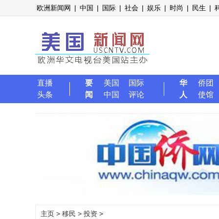
欧洲新闻网
|
中国
|
国际
|
社会
|
娱乐
|
时尚
|
民生
|
直播
要
美国
国际
华
侨团
头条
闻
中国
评论
人
使馆
主页
>
移民
>
投资
>