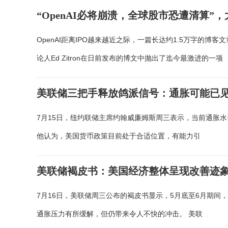
“OpenAI必将崩溃，全球股市恐遭清算”，
OpenAI距离IPO越来越近之际，一篇长达约1.5万字的博
论人Ed Zitron在日前发布的博文中抛出了迄今最激进的一项
美联储三把手释放鸽派信号：通胀可能已
7月15日，纽约联储主席约翰威廉姆斯周三表示，当前通胀
他认为，美国货币政策目前处于合适位置，有能力引
美联储褐皮书：美国经济整体呈现改善迹
7月16日，美联储周三公布的褐皮书显示，5月底至6月期
通胀压力有所缓解，但仍带来令人不快的冲击。 美联