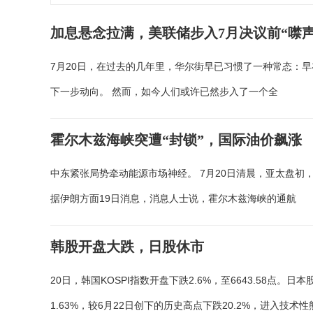
加息悬念拉满，美联储步入7月决议前“噤声
7月20日，在过去的几年里，华尔街早已习惯了一种常态：
下一步动向。 然而，如今人们或许已然步入了一个全
霍尔木兹海峡突遭“封锁”，国际油价飙涨
中东紧张局势牵动能源市场神经。 7月20日清晨，亚太盘初
据伊朗方面19日消息，消息人士说，霍尔木兹海峡的通航
韩股开盘大跌，日股休市
20日，韩国KOSPI指数开盘下跌2.6%，至6643.58
1.63%，较6月22日创下的历史高点下跌20.2%，进入技术