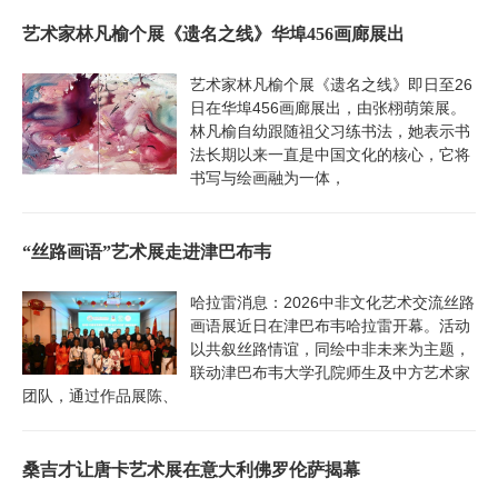
艺术家林凡榆个展《遗名之线》华埠456画廊展出
艺术家林凡榆个展《遗名之线》即日至26
日在华埠456画廊展出，由张栩萌策展。
林凡榆自幼跟随祖父习练书法，她表示书
法长期以来一直是中国文化的核心，它将
书写与绘画融为一体，
“丝路画语”艺术展走进津巴布韦
哈拉雷消息：2026中非文化艺术交流丝路
画语展近日在津巴布韦哈拉雷开幕。活动
以共叙丝路情谊，同绘中非未来为主题，
联动津巴布韦大学孔院师生及中方艺术家
团队，通过作品展陈、
桑吉才让唐卡艺术展在意大利佛罗伦萨揭幕