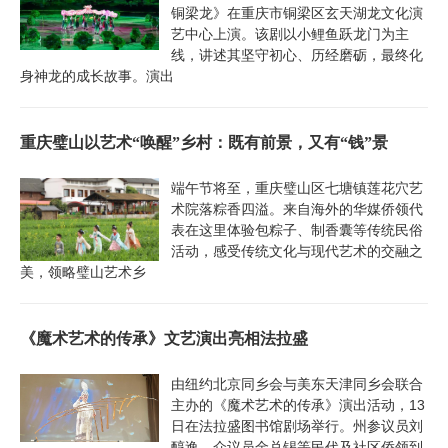
铜梁龙》在重庆市铜梁区玄天湖龙文化演
艺中心上演。该剧以小鲤鱼跃龙门为主
线，讲述其坚守初心、历经磨砺，最终化
身神龙的成长故事。演出
重庆璧山以艺术“唤醒”乡村：既有前景，又有“钱”景
端午节将至，重庆璧山区七塘镇莲花穴艺
术院落粽香四溢。来自海外的华媒侨领代
表在这里体验包粽子、制香囊等传统民俗
活动，感受传统文化与现代艺术的交融之
美，领略璧山艺术乡
《魔术艺术的传承》文艺演出亮相法拉盛
由纽约北京同乡会与美东天津同乡会联合
主办的《魔术艺术的传承》演出活动，13
日在法拉盛图书馆剧场举行。州参议员刘
醇逸、众议员金兑锡等民代及社区侨领到