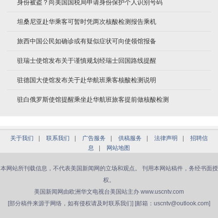
身份被盗？向美国国税局申请身份保护个人识别号码
坦桑尼亚赴华乘客可暂时凭两次核酸检测报告乘机
旅西中国公民如确诊或有疑似症状可向使领馆报备
驻瑞士使馆发布关于谨慎规划经瑞士回国路线提醒
驻德国大使馆发布关于赴华航班乘客核酸检测说明
驻白俄罗斯使馆提醒乘坐赴华航班旅客提前做核酸检测
关于我们
|
联系我们
|
广告服务
|
供稿服务
|
法律声明
|
招聘信
息
|
网站地图
本网站所刊载信息，不代表美国新闻网的立场和观点。 刊用本网站稿件，务经书面授
权。
美国新闻网由欧洲华文电视台美国站主办 www.uscntv.com
[部分稿件来源于网络，如有侵权请及时联系我们] [邮箱：uscntv@outlook.com]