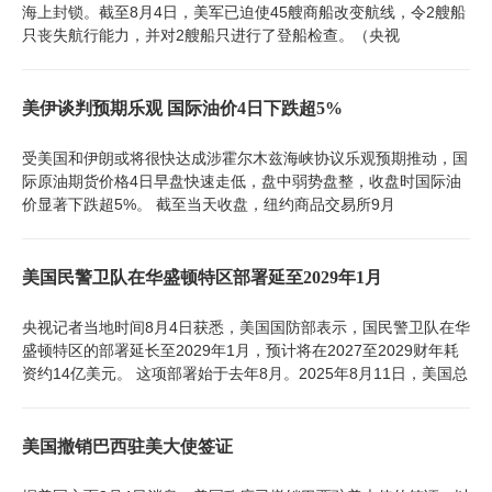
海上封锁。截至8月4日，美军已迫使45艘商船改变航线，令2艘船
只丧失航行能力，并对2艘船只进行了登船检查。（央视
美伊谈判预期乐观 国际油价4日下跌超5%
受美国和伊朗或将很快达成涉霍尔木兹海峡协议乐观预期推动，国
际原油期货价格4日早盘快速走低，盘中弱势盘整，收盘时国际油
价显著下跌超5%。 截至当天收盘，纽约商品交易所9月
美国民警卫队在华盛顿特区部署延至2029年1月
央视记者当地时间8月4日获悉，美国国防部表示，国民警卫队在华
盛顿特区的部署延长至2029年1月，预计将在2027至2029财年耗
资约14亿美元。 这项部署始于去年8月。2025年8月11日，美国总
美国撤销巴西驻美大使签证