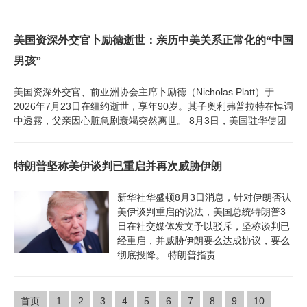
美国资深外交官卜励德逝世：亲历中美关系正常化的“中国
男孩”
美国资深外交官、前亚洲协会主席卜励德（Nicholas Platt）于
2026年7月23日在纽约逝世，享年90岁。其子奥利弗普拉特在悼词
中透露，父亲因心脏急剧衰竭突然离世。 8月3日，美国驻华使团
特朗普坚称美伊谈判已重启并再次威胁伊朗
新华社华盛顿8月3日消息，针对伊朗否认
美伊谈判重启的说法，美国总统特朗普3
日在社交媒体发文予以驳斥，坚称谈判已
经重启，并威胁伊朗要么达成协议，要么
彻底投降。 特朗普指责
首页
1
2
3
4
5
6
7
8
9
10