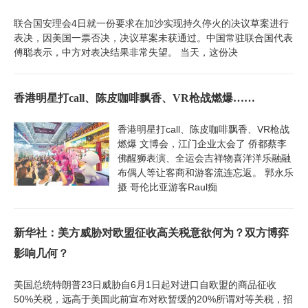
联合国安理会4日就一份要求在加沙实现持久停火的决议草案进行
表决，因美国一票否决，决议草案未获通过。中国常驻联合国代表
傅聪表示，中方对表决结果非常失望。 当天，这份决
香港明星打call、陈皮咖啡飘香、VR枪战燃爆……
香港明星打call、陈皮咖啡飘香、VR枪战
燃爆 文博会，江门企业太会了 侨都蔡李
佛醒狮表演、全运会吉祥物喜洋洋乐融融
布偶人等让客商和游客流连忘返。 郭永乐
摄 哥伦比亚游客Raul痴
新华社：美方威胁对欧盟征收高关税意欲何为？双方博弈
影响几何？
美国总统特朗普23日威胁自6月1日起对进口自欧盟的商品征收
50%关税，远高于美国此前宣布对欧暂缓的20%所谓对等关税，招