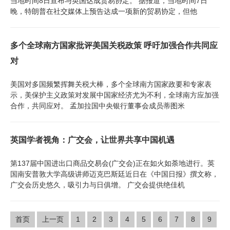
当地时间8日宣布与英国达成贸易协定。 据报道，当地时间7日
晚，特朗普在社交媒体上预告达成一项新的贸易协定，但他
多个全球南方国家批评美国关税政策 呼吁加强合作共同应
对
美国对多国频繁挥舞关税大棒，多个全球南方国家政要和专家表
示，美保护主义政策对发展中国家经济尤为不利，全球南方应加强
合作，共同应对。 孟加拉国中央银行董事会成员蒂图米
英国学者视角：广交会，让世界共享中国机遇
第137届中国进出口商品交易会(广交会)正在如火如荼地进行。英
国南安普敦大学高级讲师迈克巴斯廷近日在《中国日报》撰文称，
广交会历史悠久，吸引力与日俱增。 广交会提供绝佳机
首页
上一页
1
2
3
4
5
6
7
8
9