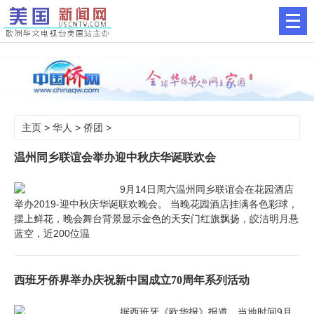
主页
>
华人
>
侨团
>
温州同乡联谊会举办迎中秋庆华诞联欢会
9月14日周六温州同乡联谊会在花园酒店
举办2019-迎中秋庆华诞联欢晚会。 当晚花园酒店挂满各色彩球，
摆上鲜花，晚会舞台背景显示金色的天安门红旗飘扬，皎洁明月悬
蓝空，近200位温
西班牙侨界举办庆祝新中国成立70周年系列活动
据西班牙《欧华报》报道，当地时间9月