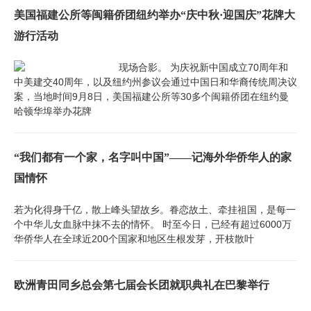
美国福建公所等闽籍侨团纽约举办“庆中秋·迎国庆”花牌大
游行活动
现场合影。 为庆祝新中国成立70周年和
中美建交40周年，以及纽约州参议会通过中国日和华裔传统周决议
案，当地时间9月8日，美国福建公所等30多个闽籍侨团在纽约曼
哈顿华埠举办花牌
“我们都有一个家，名字叫中国”——记海外华侨华人的家
国情怀
若为化得身千亿，散上峰头望故乡。眷恋故土、牵挂祖国，是每一
个中华儿女血脉中抹不去的情怀。 时至今日，已经有超过6000万
华侨华人在全球近200个国家和地区生根发芽，开枝散叶
欧洲青田同乡总会第七届会长团就职典礼在巴黎举行