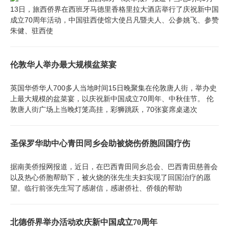
13日，旅西侨界在西班牙马德里香格里拉大酒店举行了庆祝新中国
成立70周年活动，中国驻西使馆大使吕凡暨夫人、公参姚飞、参赞
朱健、驻西使
伦敦华人举办最大规模盆菜宴
英国华侨华人700多人当地时间15日晚聚集在伦敦唐人街，举办史
上最大规模的盆菜宴，以庆祝新中国成立70周年、中秋佳节。 伦
敦唐人街广场上当晚灯笼高挂，彩狮跳跃，70张宴席桌递次
圣保罗华助中心青田同乡会助被烧伤侨胞回国疗伤
据南美侨报网报道，近日，在巴西青田同乡总会、巴西青田慈善会
以及热心侨胞帮助下，被火烧的张先生夫妇实现了回国治疗的愿
望。临行前张先生写了感谢信，感谢侨社、侨领的帮助
北德侨界举办活动欢庆新中国成立70周年