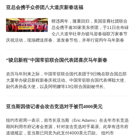
亚总会携手众侨团八大道庆新春送福
暌违两年，隆重回归，美国亚裔社团联合
总会携手逾30家美东侨团，于11日在布碌
仑八大道华社举办骏马迎春福联万家春节
庆祝活动，现场赠送挥春、派发春节包，并举行迎丙午马年新春
“骏启新程”中国常驻联合国代表团喜庆马年新春
农历马年到来之际，中国常驻联合国代表团于9日晚在联合国总部
大厦举办骏启新程新春庆祝活动。中国常驻联合国代表傅聪大使、
副代表孙磊大使，以及阿明娜等13位联合国副秘书长、
亚当斯因借记者会攻击竞选对手被罚4000美元
纽约市府周一表示，前市长亚当斯（Eric Adams）在去年市长竞选
期间利用市府记者会资源，针对攻击竞选对手葛谟。此举有违市府
道德规定，亚当斯已同意为此支付4000美元罚款。 纽约市