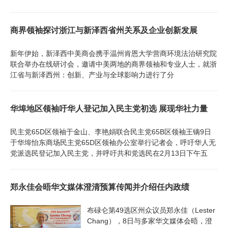
商界领袖探讨浙江与新泽西省州关系及企业创新发展
新年伊始，新泽西中美商会携手温州肯恩大学营商环境法治研究院
联合举办在线研讨会，邀请中美两地的商界领袖和专业人士，就浙
江省与新泽西州：创新、产业与全球影响力进行了分
华埠地区领袖吁华人登记加入民主党初选 展现华社力量
民主党65D区领袖于金山、李艳娟联合民主党65B区领袖王镝9日
于华埠怡东商场民主党65D区领袖办公室举行记者会，呼吁华人无
党派选民登记加入民主党，并呼吁共和党选民在2月13日下午五
郑永佳会晤华文媒体澄清预算传闻并介绍任内政绩
布碌仑第49选区州众议员郑永佳（Lester
Chang），8日与多家华文媒体会晤，澄