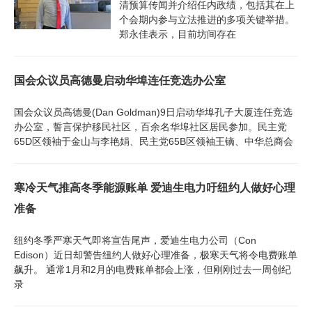
清预算传闻并介绍任内政绩，包括其在上
个会期内参与立法推进的多项关键举措。
郑永佳表示，目前坊间存在
国会众议员高德曼启动华埠连任竞选办公室
国会众议员高德曼(Dan Goldman)9日启动华埠孔子大厦连任竞选
办公室，誓言保护移民社区，百余名华埠社区居民参加。民主党
65D区领袖于金山与李艳娟、民主党65B区领袖王镝、中华总商会
寒冷天气推高冬季能源账单 爱迪生电力吁纽约人做好心理
准备
纽约冬季严寒天气即将宣告尾声，爱迪生电力公司（Con
Edison）近日却警告纽约人做好心理准备，极寒天气将令电费账单
飙升。 通常1月和2月的电费账单都会上涨，但刚刚过去一周创纪
录