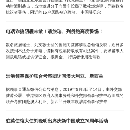
动时遭到袭击，当地激进分子向警车投掷了数枚燃烧弹，导致数名
抗议者受伤，附近的15户居民被迫疏散。 中国驻贝尔
电话诈骗阴霾未散！请旅瑞、列侨胞高度警惕！
数名旅居瑞士、列支敦士登的侨胞向驻苏黎世总领馆反映，近日多
次接到不法分子来电，谎称有包裹待取或有司法案件，要求当事人
回拨电话或提供保证金、抵押金。 行骗者使用改号软
涉港领事保护联合考察团访问澳大利亚、新西兰
据领事直通车微信公众号消息，2019年9月8日至14日，由外交部
驻港公署、香港特区政府入境事务处和外交部领事保护中心组成的
联合考察团赴澳大利亚、新西兰开展年度涉港领事保护专
驻英使馆大使刘晓明出席庆新中国成立70周年活动