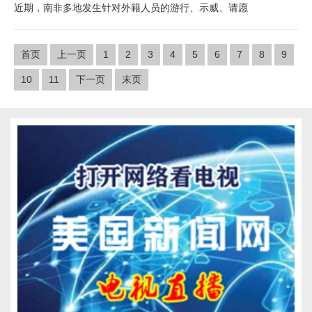
近期，南非多地发生针对外籍人员的游行、示威、请愿
首页
上一页
1
2
3
4
5
6
7
8
9
10
11
下一页
末页