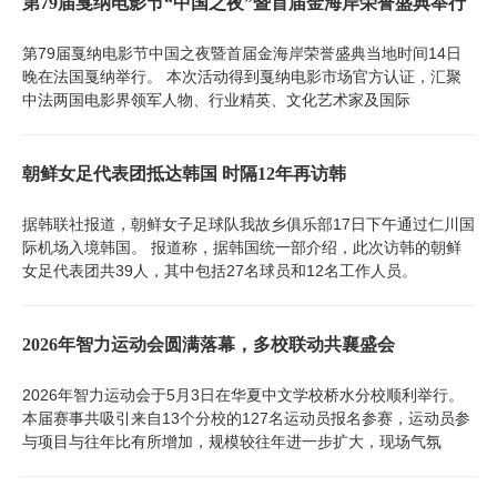
第79届戛纳电影节“中国之夜”暨首届金海岸荣誉盛典举行
第79届戛纳电影节中国之夜暨首届金海岸荣誉盛典当地时间14日
晚在法国戛纳举行。 本次活动得到戛纳电影市场官方认证，汇聚
中法两国电影界领军人物、行业精英、文化艺术家及国际
朝鲜女足代表团抵达韩国 时隔12年再访韩
据韩联社报道，朝鲜女子足球队我故乡俱乐部17日下午通过仁川国
际机场入境韩国。 报道称，据韩国统一部介绍，此次访韩的朝鲜
女足代表团共39人，其中包括27名球员和12名工作人员。
2026年智力运动会圆满落幕，多校联动共襄盛会
2026年智力运动会于5月3日在华夏中文学校桥水分校顺利举行。
本届赛事共吸引来自13个分校的127名运动员报名参赛，运动员参
与项目与往年比有所增加，规模较往年进一步扩大，现场气氛