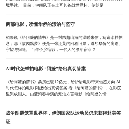
境手续。 目前，伊朗队正在土耳其备战世界杯。伊朗足
两部电影，读懂华侨的漂泊与坚守
如果说《给阿嬷的情书》是一封跨越山海的温暖来信，写遍牵挂惦
念；那《故园飘梦》便是一张泛黄的回程旧票，道尽华侨的离别、
守望与归途。 百年侨乡缩影，一代人的漂泊宿命 2
AI时代怎样拍电影 “阿嬷”给出真切答案
《给阿嬷的情书》票房已破12亿元，给沪语电影带来借鉴方向 AI
时代怎样拍电影 阿嬷给出真切答案 看《给阿嬷的情书》，在影院
里哭成泪人。由蓝鸿春导演的潮汕方言电影《给阿嬷的情
战争阴霾笼罩世界杯，伊朗国家队运动员仍未获得赴美签
证