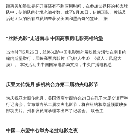
距离美加墨世界杯开幕还有不到两周时间，在参加世界杯的48支球
队中，伊朗队的处境充满变数。截至5月30日，伊朗球队、教练及
后勤团队的所有成员均未获发美国和墨西哥的签证。 据
“丝路光影”走进南非 中国高票房电影亮相约堡
当地时间5月26日，丝路光影中国电影海外展映推介活动在南非约
翰内斯堡举行，展映高票房影片《飞驰人生3》《镖人：风起大
漠》。 本次活动由中国国家电影局支持，中央广播电视总
庆亚太传统月 多机构合办第二届功夫电影节
为庆祝亚太裔传统月，美国酒店华裔协会24日在孔子大厦交谊厅举
行记者会，宣布举办第二届功夫电影节，将在纽约和华盛顿展映多
部功夫片。州参议员陈学理等出席了记者会。 联合主
中国—东盟中心举办老挝电影之夜