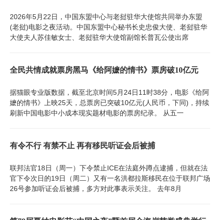
2026年5月22日，中国东盟中心与老挝驻华大使馆共同举办东盟
(老挝)电影之夜活动。中国东盟中心秘书长史忠俊大使、老挝驻华
大使夫人苏佳敏女士、老挝驻华大使馆副馆长普瓦公使出席
全民共情成就票房黑马《给阿嬷的情书》票房破10亿元
据猫眼专业版数据，截至北京时间5月24日11时38分，电影《给阿
嬷的情书》上映25天，总票房已突破10亿元(人民币，下同)，持续
刷新中国电影中小成本现实题材电影的票房纪录。 从五一
有令不行 有禁不止 再有移民听证会后被捕
联邦法官18日（周一）下令禁止ICE在法庭外蹲点逮捕，但就在法
官下令次日的19日（周二）又有一名洪都拉斯移民在位于联邦广场
26号参加听证会后被捕，多方对此事表示关注。 去年8月