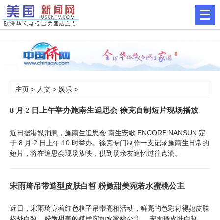
主页
>
人文
>
娱乐
>
8 月 2 日上午举办施南生追思会 徐克自制短片现场播放
近日据港媒消息，施南生追思会 南生安歌 ENCORE NANSUN 定
于 8 月 2 日上午 10 时举办。徐克专门制作一支记录施南生日常的
短片，将在追思会现场放映，供到场亲友追忆过往点滴。
宋雨琦吊带造型皮肤白皙 粉嫩甜美宛若水蜜桃公主
近日，宋雨琦身着红色格子吊带亮相活动，鲜亮的色彩衬得她皮肤
格外白皙，粉嫩甜美的模样宛如水蜜桃公主。 宋雨琦皮肤白皙，