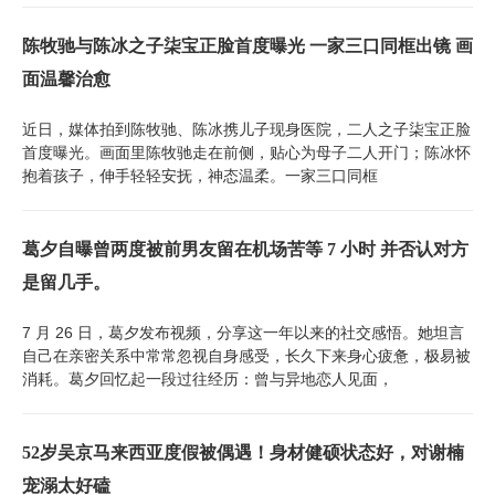
陈牧驰与陈冰之子柒宝正脸首度曝光 一家三口同框出镜 画
面温馨治愈
近日，媒体拍到陈牧驰、陈冰携儿子现身医院，二人之子柒宝正脸
首度曝光。画面里陈牧驰走在前侧，贴心为母子二人开门；陈冰怀
抱着孩子，伸手轻轻安抚，神态温柔。一家三口同框
葛夕自曝曾两度被前男友留在机场苦等 7 小时 并否认对方
是留几手。
7 月 26 日，葛夕发布视频，分享这一年以来的社交感悟。她坦言
自己在亲密关系中常常忽视自身感受，长久下来身心疲惫，极易被
消耗。葛夕回忆起一段过往经历：曾与异地恋人见面，
52岁吴京马来西亚度假被偶遇！身材健硕状态好，对谢楠
宠溺太好磕