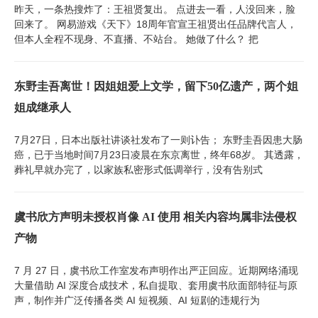
昨天，一条热搜炸了：王祖贤复出。 点进去一看，人没回来，脸
回来了。 网易游戏《天下》18周年官宣王祖贤出任品牌代言人，
但本人全程不现身、不直播、不站台。 她做了什么？ 把
东野圭吾离世！因姐姐爱上文学，留下50亿遗产，两个姐
姐成继承人
7月27日，日本出版社讲谈社发布了一则讣告； 东野圭吾因患大肠
癌，已于当地时间7月23日凌晨在东京离世，终年68岁。 其透露，
葬礼早就办完了，以家族私密形式低调举行，没有告别式
虞书欣方声明未授权肖像 AI 使用 相关内容均属非法侵权
产物
7 月 27 日，虞书欣工作室发布声明作出严正回应。近期网络涌现
大量借助 AI 深度合成技术，私自提取、套用虞书欣面部特征与原
声，制作并广泛传播各类 AI 短视频、AI 短剧的违规行为