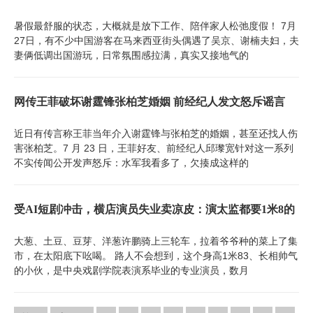
暑假最舒服的状态，大概就是放下工作、陪伴家人松弛度假！ 7月
27日，有不少中国游客在马来西亚街头偶遇了吴京、谢楠夫妇，夫
妻俩低调出国游玩，日常氛围感拉满，真实又接地气的
网传王菲破坏谢霆锋张柏芝婚姻 前经纪人发文怒斥谣言
近日有传言称王菲当年介入谢霆锋与张柏芝的婚姻，甚至还找人伤
害张柏芝。7 月 23 日，王菲好友、前经纪人邱瓈宽针对这一系列
不实传闻公开发声怒斥：水军我看多了，欠揍成这样的
受AI短剧冲击，横店演员失业卖凉皮：演太监都要1米8的
大葱、土豆、豆芽、洋葱许鹏骑上三轮车，拉着爷爷种的菜上了集
市，在太阳底下吆喝。 路人不会想到，这个身高1米83、长相帅气
的小伙，是中央戏剧学院表演系毕业的专业演员，数月