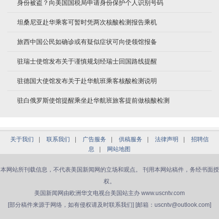
身份被盗？向美国国税局申请身份保护个人识别号码
坦桑尼亚赴华乘客可暂时凭两次核酸检测报告乘机
旅西中国公民如确诊或有疑似症状可向使领馆报备
驻瑞士使馆发布关于谨慎规划经瑞士回国路线提醒
驻德国大使馆发布关于赴华航班乘客核酸检测说明
驻白俄罗斯使馆提醒乘坐赴华航班旅客提前做核酸检测
关于我们
|
联系我们
|
广告服务
|
供稿服务
|
法律声明
|
招聘信
息
|
网站地图
本网站所刊载信息，不代表美国新闻网的立场和观点。 刊用本网站稿件，务经书面授
权。
美国新闻网由欧洲华文电视台美国站主办 www.uscntv.com
[部分稿件来源于网络，如有侵权请及时联系我们] [邮箱：uscntv@outlook.com]