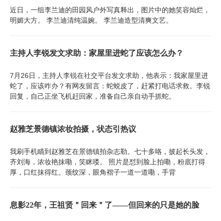
近日，一组李兰迪的田园风户外写真释出，图片中的她笑容灿烂，
明媚大方。 李兰迪清纯温婉。 李兰迪造型清爽文艺。
主持人李锐发文求助：家屋里进蛇了应该怎么办？
7月26日，主持人李锐在社交平台发文求助，他表示：我家屋里进
蛇了，应该咋办？有网友留言：蛇蜕皮了，赶紧打电话求救。李锐
回复，自己正坐飞机赶回家，准备自己亲自动手抓蛇。
赵雅芝景德镇浓妆拍摄，状态引热议
我刷手机瞄到赵雅芝在景德镇拍杂志勒。七十多咯，披起长头发，
齐刘海，浓妆艳抹嘞，笑眯喽。 照片是怼到脸上拍嘞，粉底打得
厚，口红抹得红。颈纹深，眼角褶子一道一道嘞，手背
息影22年，王祖贤＂回来＂了——但回来的只是她的脸