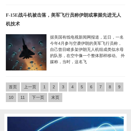
F-15E战斗机被击落，美军飞行员称伊朗或掌握先进无人
机技术
据美国有线电视新闻网报道，近日，一名
今年4月参与空袭伊朗的美军飞行员称，
自己曾目睹多架伊朗无人机组成类似水母
的队形，在空中像一个整体那样移动。 外
媒称，当时，这名飞
首页
上一页
1
2
3
4
5
6
7
8
9
10
11
下一页
末页