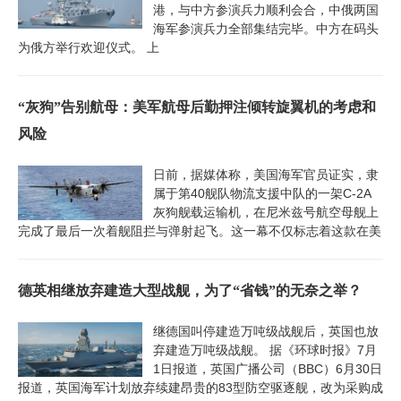
港，与中方参演兵力顺利会合，中俄两国
海军参演兵力全部集结完毕。中方在码头
为俄方举行欢迎仪式。 上
“灰狗”告别航母：美军航母后勤押注倾转旋翼机的考虑和
风险
日前，据媒体称，美国海军官员证实，隶
属于第40舰队物流支援中队的一架C-2A
灰狗舰载运输机，在尼米兹号航空母舰上
完成了最后一次着舰阻拦与弹射起飞。这一幕不仅标志着这款在美
德英相继放弃建造大型战舰，为了“省钱”的无奈之举？
继德国叫停建造万吨级战舰后，英国也放
弃建造万吨级战舰。 据《环球时报》7月
1日报道，英国广播公司（BBC）6月30日
报道，英国海军计划放弃续建昂贵的83型防空驱逐舰，改为采购成