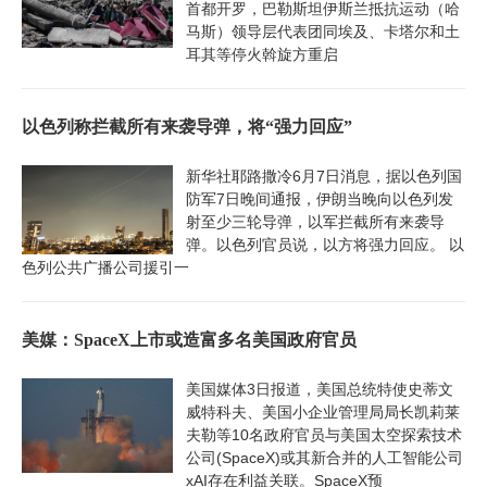
首都开罗，巴勒斯坦伊斯兰抵抗运动（哈
马斯）领导层代表团同埃及、卡塔尔和土
耳其等停火斡旋方重启
以色列称拦截所有来袭导弹，将“强力回应”
新华社耶路撒冷6月7日消息，据以色列国
防军7日晚间通报，伊朗当晚向以色列发
射至少三轮导弹，以军拦截所有来袭导
弹。以色列官员说，以方将强力回应。 以
色列公共广播公司援引一
美媒：SpaceX上市或造富多名美国政府官员
美国媒体3日报道，美国总统特使史蒂文
威特科夫、美国小企业管理局局长凯莉莱
夫勒等10名政府官员与美国太空探索技术
公司(SpaceX)或其新合并的人工智能公司
xAI存在利益关联。SpaceX预