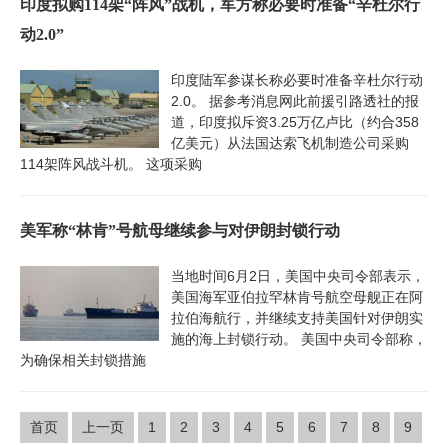
印度拟购114架“阵风”战机，军方称必要时准备“辛杜尔行
动2.0”
印度陆军参谋长称必要时准备辛杜尔行动
2.0。 据参考消息网此前援引路透社的报
道，印度拟斥资3.25万亿卢比（约合358
亿美元）从法国达索飞机制造公司采购
114架阵风战斗机。 这项采购
美军称“林肯”号航母继续参与对伊朗封锁行动
当地时间6月2日，美国中央司令部表示，
美国海军亚伯拉罕林肯号航空母舰正在阿
拉伯海航行，并继续支持美国针对伊朗实
施的海上封锁行动。 美国中央司令部称，
为确保相关封锁措施
首页
上一页
1
2
3
4
5
6
7
8
9