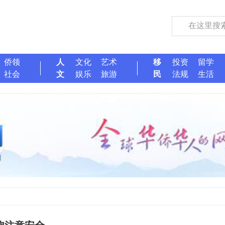
侨领
人
文化
艺术
移
投资
留学
社会
文
娱乐
旅游
民
法规
生活