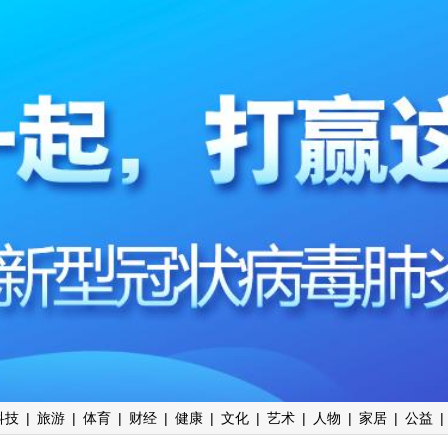
科技
|
旅游
|
体育
|
财经
|
健康
|
文化
|
艺术
|
人物
|
家居
|
公益
|