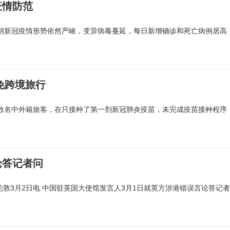
疫情防范
伊朗新冠疫情形势依然严峻，变异病毒蔓延，每日新增确诊和死亡病例居高
免跨境旅行
有数名中外籍旅客，在只接种了第一剂新冠肺炎疫苗，未完成疫苗接种程序
论答记者问
敦3月2日电 中国驻英国大使馆发言人3月1日就英方涉港错误言论答记者