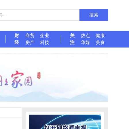
搜索
财
商贸
企业
关
热点
健康
经
房产
科技
注
华媒
美食