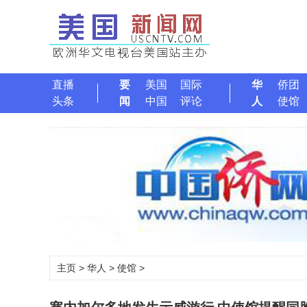
直播
要
美国
国际
华
侨团
头条
闻
中国
评论
人
使馆
主页
>
华人
>
使馆
>