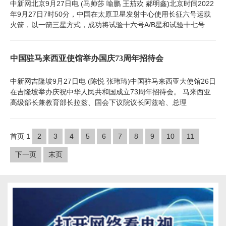
中新网北京9月27日电 (马帅莎 喻鹏 王茄欢 郝明鑫)北京时间2022
年9月27日7时50分，中国在太原卫星发射中心使用长征六号运载
火箭，以一箭三星方式，成功将试验十六号A/B星和试验十七号
中国驻马来西亚使馆举办国庆73周年招待会
中新网吉隆坡9月27日电 (陈悦 张玮琦)中国驻马来西亚大使馆26日
在吉隆坡举办庆祝中华人民共和国成立73周年招待会。 马来西亚
高级部长兼教育部长拉兹、国会下议院议长阿兹哈、总理
首页
1
2
3
4
5
6
7
8
9
10
11
下一页
末页