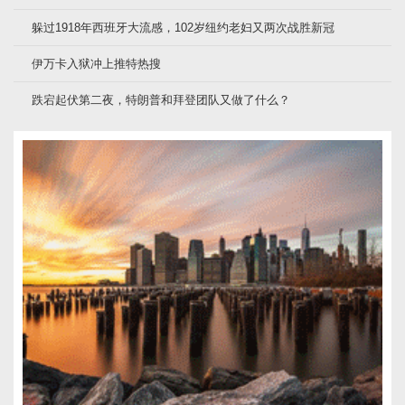
躲过1918年西班牙大流感，102岁纽约老妇又两次战胜新冠
伊万卡入狱冲上推特热搜
跌宕起伏第二夜，特朗普和拜登团队又做了什么？