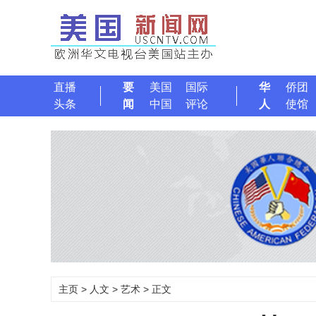
直播
要
美国
国际
华
侨团
头条
闻
中国
评论
人
使馆
主页
>
人文
>
艺术
> 正文