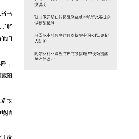
测说明
北省书
驻白俄罗斯使馆提醒乘坐赴华航班旅客提前
做核酸检测
入了解
驻墨尔本总领事馆再次提醒中国公民加强个
为他们
人防护
阿尔及利亚调整防疫封禁措施 中使馆提醒
关注并遵守
羊圈，
西藏阳
很多牧
他热情
才让家