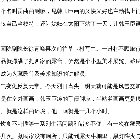
一个名叫贡曲的喇嘛，见韩玉臣画的又快又好也主动找上
不仅自己当模特，还让媳妇在太阳下站了一天，让韩玉臣
院副院长徐青峰再次前往草卡村写生。一进村不顾旅
作品就摞满了扎西家的露台，俨然是个小型美术展览。藏
峰成为为藏民普及美术知识的讲解员。
天气变化反复无常。今天烈日当头，明天就可能是风雪交
之是在室外画画，韩玉臣冻的手僵脚凉，半站着画画更是
脚。就是这样的环境，他一画就是十几个小时。
食不习惯等一系列生活问题和诸多不便。有一次在藏
好几次。藏民家没有厕所，只能到露天牛棚里，黑灯瞎火