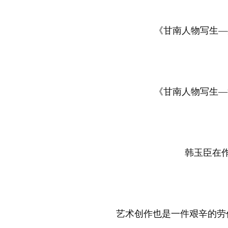
《甘南人物写生—嘉
《甘南人物写生—索
韩玉臣在
艺术创作也是一件艰辛的劳