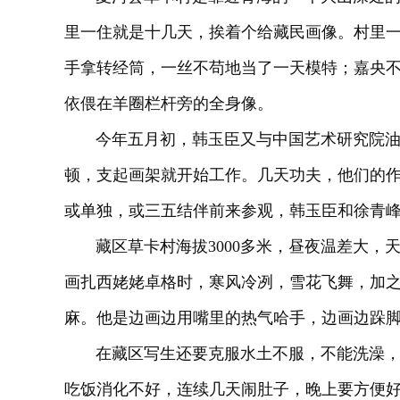
里一住就是十几天，挨着个给藏民画像。村里
手拿转经筒，一丝不苟地当了一天模特；嘉央
依偎在羊圈栏杆旁的全身像。
今年五月初，韩玉臣又与中国艺术研究院油画
顿，支起画架就开始工作。几天功夫，他们的
或单独，或三五结伴前来参观，韩玉臣和徐青
藏区草卡村海拔3000多米，昼夜温差大，
画扎西姥姥卓格时，寒风冷冽，雪花飞舞，加
麻。他是边画边用嘴里的热气哈手，边画边跺
在藏区写生还要克服水土不服，不能洗澡，饮
吃饭消化不好，连续几天闹肚子，晚上要方便