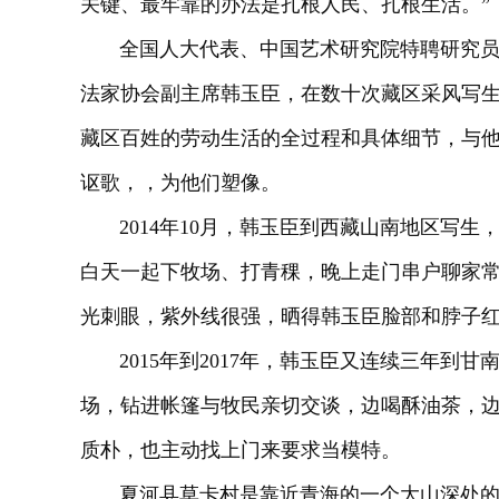
关键、最牢靠的办法是扎根人民、扎根生活。”
全国人大代表、中国艺术研究院特聘研究员、
法家协会副主席韩玉臣，在数十次藏区采风写
藏区百姓的劳动生活的全过程和具体细节，与
讴歌，，为他们塑像。
2014年10月，韩玉臣到西藏山南地区写生
白天一起下牧场、打青稞，晚上走门串户聊家
光刺眼，紫外线很强，晒得韩玉臣脸部和脖子
2015年到2017年，韩玉臣又连续三年到
场，钻进帐篷与牧民亲切交谈，边喝酥油茶，
质朴，也主动找上门来要求当模特。
夏河县草卡村是靠近青海的一个大山深处的小