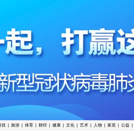
科技
|
旅游
|
体育
|
财经
|
健康
|
文化
|
艺术
|
人物
|
家居
|
公益
|