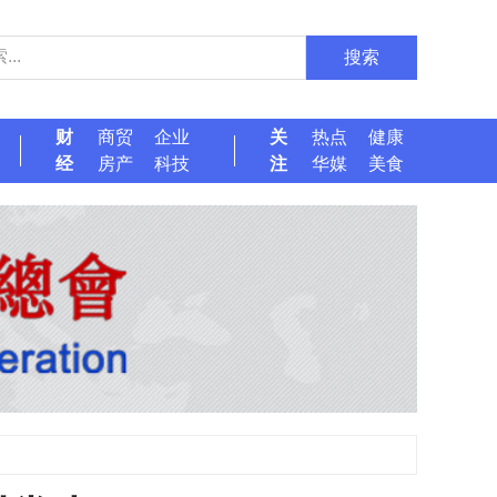
搜索
财
商贸
企业
关
热点
健康
经
房产
科技
注
华媒
美食