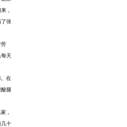
门来，
画了张
行劳
民每天
加。在
腰酸腿
民家，
与几十