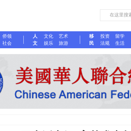
侨领
人
文化
艺术
移
投资
留学
社会
文
娱乐
旅游
民
法规
生活