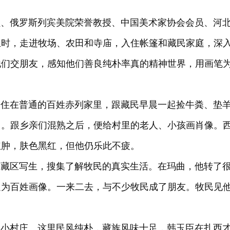
俄罗斯列宾美院荣誉教授、中国美术家协会会员、河
生时，走进牧场、农田和寺庙，入住帐篷和藏民家庭，深
他们交朋友，感知他们善良纯朴率真的精神世界，用画笔
，住在普通的百姓赤列家里，跟藏民早晨一起捡牛粪、垫
常。跟乡亲们混熟之后，便给村里的老人、小孩画肖像。
红肿，肤色黑红，但他仍乐此不疲。
甘南藏区写生，搜集了解牧民的真实生活。在玛曲，他转了
边为百姓画像。一来二去，与不少牧民成了朋友。牧民见
村庄。这里民风纯朴，藏族风味十足，韩玉臣在扎西