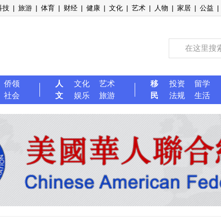
科技
|
旅游
|
体育
|
财经
|
健康
|
文化
|
艺术
|
人物
|
家居
|
公益
|
侨领
人
文化
艺术
移
投资
留学
社会
文
娱乐
旅游
民
法规
生活