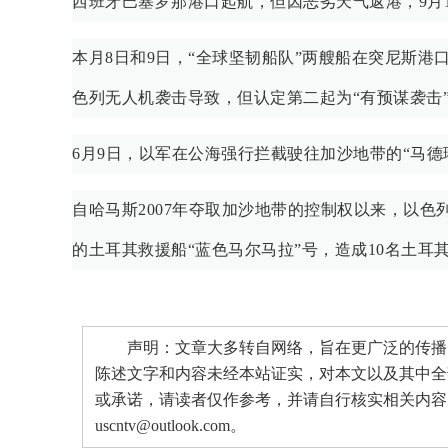
西班牙巴塞罗那港口起航，但因恶劣天气返港，9月
本月8日和9日，“全球坚韧船队”两艘船在突尼斯
色列无人机袭击导致，但认定第二起为“有预谋袭击
6月9日，以军在公海强行拦截驶往加沙地带的“马德
自哈马斯2007年夺取加沙地带的控制权以来，以色
的土耳其救援船“蓝色马尔马拉”号，造成10名土耳
声明：文章大多转自网络，旨在更广泛的传播。
陈述文字和内容未经本站证实，对本文以及其中全
或承诺，请读者仅作参考，并请自行核实相关内容
uscntv@outlook.com。