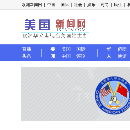
欧洲新闻网
|
中国
|
国际
|
社会
|
娱乐
|
时尚
|
民生
|
直播
要
美国
国际
华
侨团
头条
闻
中国
评论
人
使馆