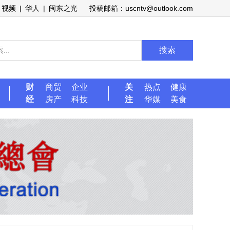
视频
|
华人
|
闽东之光
投稿邮箱：uscntv@outlook.com
搜索
财
商贸
企业
关
热点
健康
经
房产
科技
注
华媒
美食