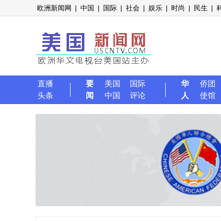
欧洲新闻网
|
中国
|
国际
|
社会
|
娱乐
|
时尚
|
民生
|
直播
要
美国
国际
华
侨团
头条
闻
中国
评论
人
使馆