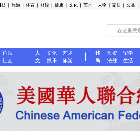
科技
|
旅游
|
体育
|
财经
|
健康
|
文化
|
艺术
|
人物
|
家居
|
公益
|
侨领
人
文化
艺术
移
投资
留学
社会
文
娱乐
旅游
民
法规
生活