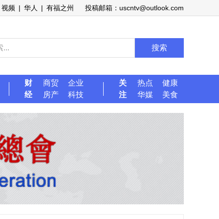
视频
|
华人
|
有福之州
投稿邮箱：uscntv@outlook.com
搜索
财
商贸
企业
关
热点
健康
经
房产
科技
注
华媒
美食