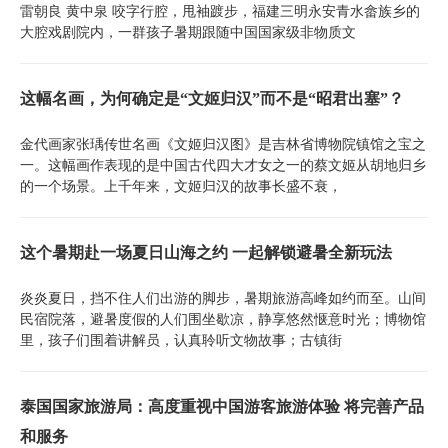
雷朝良 黄中泉 咬字行腔，甩袖踱步，福建三明永安青水畲族乡的
大腔戏剧院内，一群孩子暑期跟随中国国家级非物质文
这幅名画，为何确定是“文姬归汉”而不是“昭君出塞”？
金代画家张瑀传世名画《文姬归汉图》是吉林省博物院镇馆之宝之
一。这幅画作表现的是中国古代四大才女之一的蔡文姬从胡地归乡
的一个场景。上千年来，文姬归汉的故事长盛不衰，
这个暑期赴一场夏日山海之约 一起解锁避暑全新玩法
炎炎夏日，挡不住人们出游的脚步，暑期旅游高峰如约而至。山间
民宿院落，避暑度假的人们围坐歇凉，静享悠然惬意时光；博物馆
里，孩子们围着讲解员，认真聆听文物故事；古镇街
泰国国家旅游局：高度重视中国游客旅游体验 将完善产品
和服务