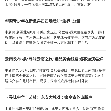
阳 摄 盛夏，平均气温只有21.9℃的云南 山川、古镇、村
华裔青少年在新疆兵团团场感知“边界”分量
中新网 新疆北屯8月8日电 (史玉江 蒋世栋)我家住在路尽头，界碑
就在房后头，界河边上种庄稼，边境线旁牧羊牛。这句广为流传的
话，是新疆生产建设兵团第十师一八五团职工生产生活
云南发布5条“寻味云南之旅”精品美食线路 邀客游滇尝鲜
中新网昆明8月8日电 (时文枝 黄欣媛)8日，在第四届云南国际餐饮
产业博览会开幕之际，寻味云南之旅跟着滇菜游云南滇菜+文旅主
题推介会在昆明举行。现场，云南省旅行社协会对外发
（寻味中华丨艺林）永安大腔戏：畲乡古韵出新声
中新社福建永安8月9日电 题：永安大腔戏：畲乡古韵出新声 作者