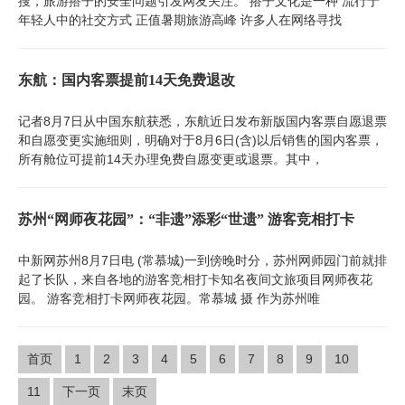
搜，旅游搭子的安全问题引发网友关注。 搭子文化是一种 流行于
年轻人中的社交方式 正值暑期旅游高峰 许多人在网络寻找
东航：国内客票提前14天免费退改
记者8月7日从中国东航获悉，东航近日发布新版国内客票自愿退票
和自愿变更实施细则，明确对于8月6日(含)以后销售的国内客票，
所有舱位可提前14天办理免费自愿变更或退票。其中，
苏州“网师夜花园”：“非遗”添彩“世遗” 游客竞相打卡
中新网苏州8月7日电 (常慕城)一到傍晚时分，苏州网师园门前就排
起了长队，来自各地的游客竞相打卡知名夜间文旅项目网师夜花
园。 游客竞相打卡网师夜花园。常慕城 摄 作为苏州唯
首页
1
2
3
4
5
6
7
8
9
10
11
下一页
末页