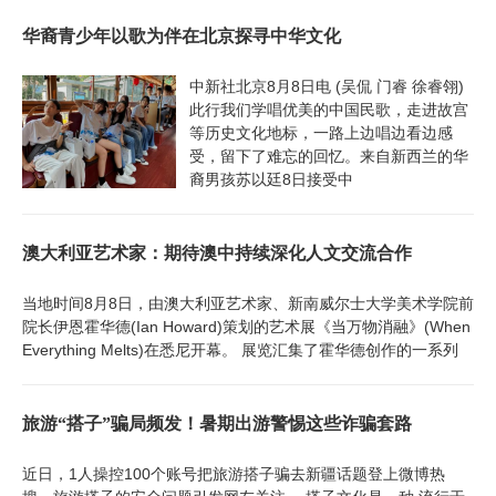
华裔青少年以歌为伴在北京探寻中华文化
中新社北京8月8日电 (吴侃 门睿 徐睿翎)
此行我们学唱优美的中国民歌，走进故宫
等历史文化地标，一路上边唱边看边感
受，留下了难忘的回忆。来自新西兰的华
裔男孩苏以廷8日接受中
澳大利亚艺术家：期待澳中持续深化人文交流合作
当地时间8月8日，由澳大利亚艺术家、新南威尔士大学美术学院前
院长伊恩霍华德(Ian Howard)策划的艺术展《当万物消融》(When
Everything Melts)在悉尼开幕。 展览汇集了霍华德创作的一系列
旅游“搭子”骗局频发！暑期出游警惕这些诈骗套路
近日，1人操控100个账号把旅游搭子骗去新疆话题登上微博热