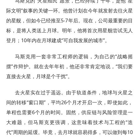
马斯克的“火星殖民”愿景，已经持续了十年，是他“星
际文明”叙事的关键一环。他曾计划在今年就发射去往火星
的星舰，但如今已经推至5-7年后。现在，公司最重要的目
标，是将人类送上月球。明年，他将首次用星舰尝试无人
登月；10年内在月球建成“可自我发展的城市”。
马斯克用一套非常工程师的逻辑，为自己的“战略摇
摆”作辩护。就在去年年初，他还非常肯定地说，“我们要
直接去火星，月球是个干扰”。
去火星实在过于遥远。由于轨道条件，地球与火星之
间的转移“窗口期”，平均26个月才开启一次，即使如此，
单程也需要6个月的时间。固然，供应链与风险管理是一
大难题，但马斯克更强调，这意味着技术与工程的“迭
代”周期的延缓。毕竟，去月球就容易得多，可以做到每10