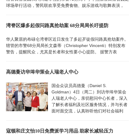
球场举行活动，警民联欢享受免费食物、娱乐游戏与歌舞表演，
湾脊区爆多起假问路真抢劫案 68分局局长吁提防
华人聚居的布碌仑湾脊区近日发生了多起歹徒假问路真抢劫案件。
辖管的市警68分局局长文森蒂（Christopher Vincenti）特别发布
警告，提醒民众，尤其是长者和女性要小心提防。 据警方表
高德曼访华埠华策会人瑞老人中心
国会众议员高德曼（Daniel S.
Goldman）4日（周二）到访华埠华策会
人瑞老人中心，亲切慰问中心长者，深入
了解长者福利及社区服务情况，并与长者
面对面交流，认真聆听他们对社会福利
寇顿和庄文怡10日免费派学习用品 助家长减轻压力