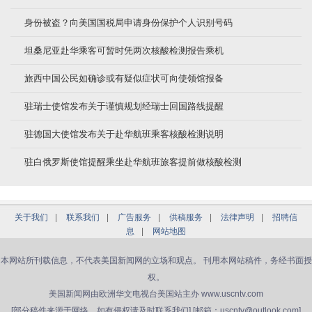
身份被盗？向美国国税局申请身份保护个人识别号码
坦桑尼亚赴华乘客可暂时凭两次核酸检测报告乘机
旅西中国公民如确诊或有疑似症状可向使领馆报备
驻瑞士使馆发布关于谨慎规划经瑞士回国路线提醒
驻德国大使馆发布关于赴华航班乘客核酸检测说明
驻白俄罗斯使馆提醒乘坐赴华航班旅客提前做核酸检测
关于我们
|
联系我们
|
广告服务
|
供稿服务
|
法律声明
|
招聘信
息
|
网站地图
本网站所刊载信息，不代表美国新闻网的立场和观点。 刊用本网站稿件，务经书面授
权。
美国新闻网由欧洲华文电视台美国站主办 www.uscntv.com
[部分稿件来源于网络，如有侵权请及时联系我们] [邮箱：uscntv@outlook.com]