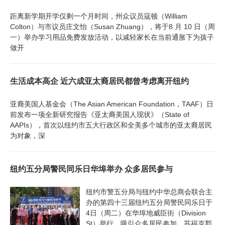
距离新学期开学仅剩一个月时间，州众议员寇顿（William
Colton）与市议员庄文怡（Susan Zhuang），将于8 月 10 日（周
一）举办学习用品免费发放活动，以减轻家长在当前通胀下为孩子
做开
生活成本高企 近六成亚太裔居民都曾考虑离开纽约
亚裔美国人基金会（The Asian American Foundation，TAAF）日
前发布一项全新研究报告《亚太裔美国人现状》（State of
AAPIs），首次以纽约市五大行政区和全美多个城市的亚太裔居民
为对象，深
纽约五分局警民同乐日华埠举办 众多居民参与
纽约市警五分局与纽约中华总商会联合主
办的第四十三届纽约五分局警民同乐日于
4日（周二）在华埠地威臣街（Division
St）举行，吸引众多居民参加。苏福克郡