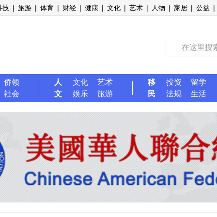
科技
|
旅游
|
体育
|
财经
|
健康
|
文化
|
艺术
|
人物
|
家居
|
公益
|
侨领
人
文化
艺术
移
投资
留学
社会
文
娱乐
旅游
民
法规
生活