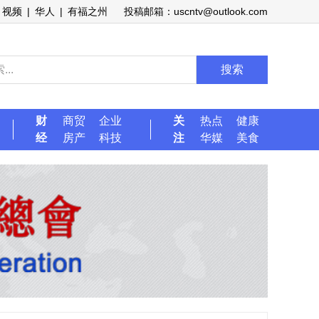
视频
|
华人
|
有福之州
投稿邮箱：uscntv@outlook.com
搜索
财
商贸
企业
关
热点
健康
经
房产
科技
注
华媒
美食