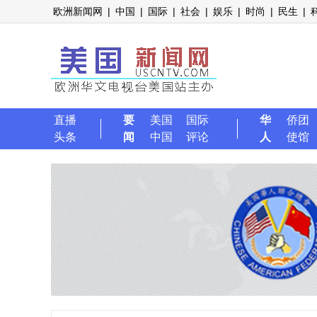
欧洲新闻网
|
中国
|
国际
|
社会
|
娱乐
|
时尚
|
民生
|
直播
要
美国
国际
华
侨团
头条
闻
中国
评论
人
使馆