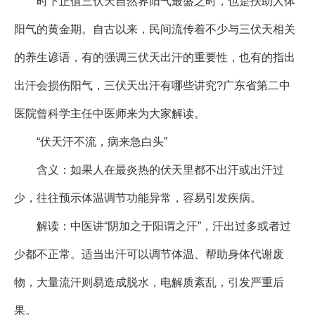
时下正值三伏天自然界阳气最盛之时，也是扶助人体
阳气的黄金期。自古以来，民间流传着不少与三伏天相关
的养生谚语，有的强调三伏天出汗的重要性，也有的指出
出汗会损伤阳气，三伏天出汗有哪些讲究?广东省第二中
医院曾科学主任中医师来为大家解读。
“伏天汗不流，病来急白头”
含义：如果人在最炎热的伏天里都不出汗或出汗过
少，往往预示体温调节功能异常，容易引发疾病。
解读：中医讲“阴加之于阳谓之汗”，汗出过多或者过
少都不正常。适当出汗可以调节体温、帮助身体代谢废
物，大量流汗则易造成脱水，电解质紊乱，引发严重后
果。