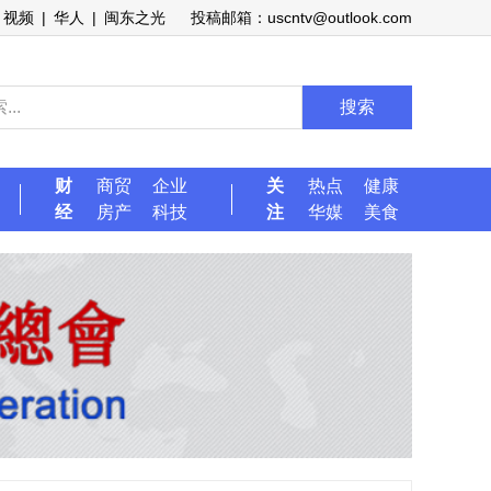
视频
|
华人
|
闽东之光
投稿邮箱：uscntv@outlook.com
搜索
财
商贸
企业
关
热点
健康
经
房产
科技
注
华媒
美食