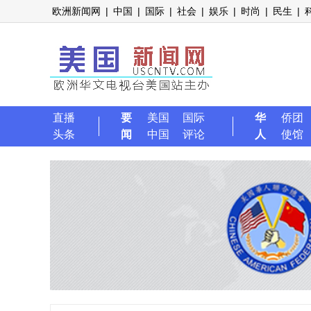
欧洲新闻网
|
中国
|
国际
|
社会
|
娱乐
|
时尚
|
民生
|
直播
要
美国
国际
华
侨团
头条
闻
中国
评论
人
使馆