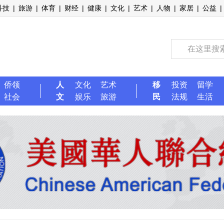
科技
|
旅游
|
体育
|
财经
|
健康
|
文化
|
艺术
|
人物
|
家居
|
公益
|
侨领
人
文化
艺术
移
投资
留学
社会
文
娱乐
旅游
民
法规
生活