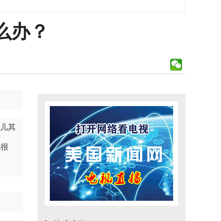
么办？
点儿其
也很