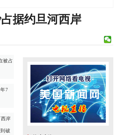
沙占据约旦河西岸
在被占
年7
河西岸
遭到破