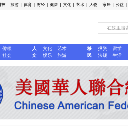
科技
|
旅游
|
体育
|
财经
|
健康
|
文化
|
艺术
|
人物
|
家居
|
公益
|
侨领
人
文化
艺术
移
投资
留学
社会
文
娱乐
旅游
民
法规
生活