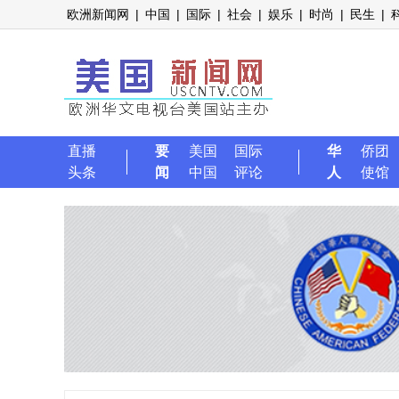
欧洲新闻网
|
中国
|
国际
|
社会
|
娱乐
|
时尚
|
民生
|
直播
要
美国
国际
华
侨团
头条
闻
中国
评论
人
使馆