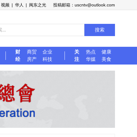
视频
|
华人
|
闽东之光
投稿邮箱：uscntv@outlook.com
搜索
财
商贸
企业
关
热点
健康
经
房产
科技
注
华媒
美食