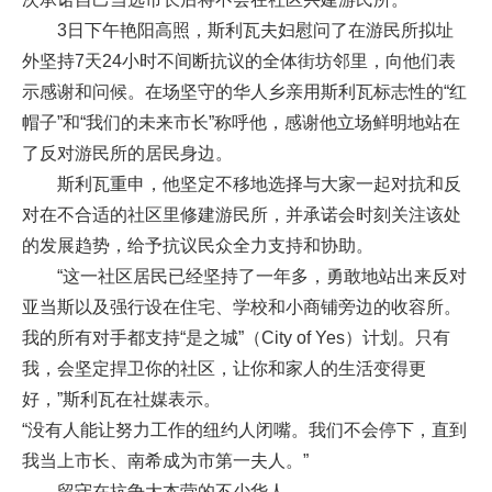
3日下午艳阳高照，斯利瓦夫妇慰问了在游民所拟址
外坚持7天24小时不间断抗议的全体街坊邻里，向他们表
示感谢和问候。在场坚守的华人乡亲用斯利瓦标志性的“红
帽子”和“我们的未来市长”称呼他，感谢他立场鲜明地站在
了反对游民所的居民身边。
斯利瓦重申，他坚定不移地选择与大家一起对抗和反
对在不合适的社区里修建游民所，并承诺会时刻关注该处
的发展趋势，给予抗议民众全力支持和协助。
“这一社区居民已经坚持了一年多，勇敢地站出来反对
亚当斯以及强行设在住宅、学校和小商铺旁边的收容所。
我的所有对手都支持“是之城”（City of Yes）计划。只有
我，会坚定捍卫你的社区，让你和家人的生活变得更
好，”斯利瓦在社媒表示。
“没有人能让努力工作的纽约人闭嘴。我们不会停下，直到
我当上市长、南希成为市第一夫人。”
留守在抗争大本营的不少华人