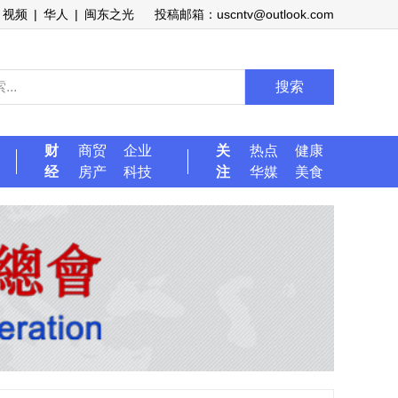
视频
|
华人
|
闽东之光
投稿邮箱：uscntv@outlook.com
搜索
财
商贸
企业
关
热点
健康
经
房产
科技
注
华媒
美食