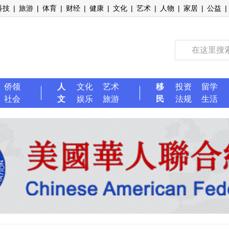
科技
|
旅游
|
体育
|
财经
|
健康
|
文化
|
艺术
|
人物
|
家居
|
公益
|
侨领
人
文化
艺术
移
投资
留学
社会
文
娱乐
旅游
民
法规
生活