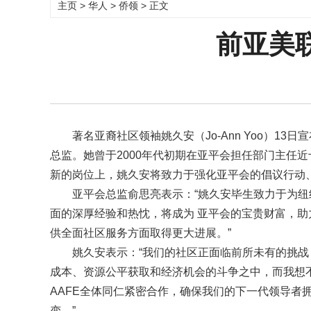
主页
>
华人
>
侨领
> 正文
前亚美
著名亚裔社区领袖姚久安（Jo-Ann Yoo）13日宣布加盟亚
总监。她曾于2000年代初期在亚平会担任部门主任近十年，之
新的岗位上，姚久安将致力于强化亚平会的倡议行动
亚平会总监俞思亮表示：“姚久安毕生致力于为
面的深厚经验和热忱，将成为 亚平会的宝贵财富，
供全面社区服务方面取得更大进展。”
姚久安表示：“我们的社区正面临前所未有的挑
成本、资源公平获取和经济机会的斗争之中，而我想
AAFE全体同仁紧密合作，确保我们的下一代领导者
变。”