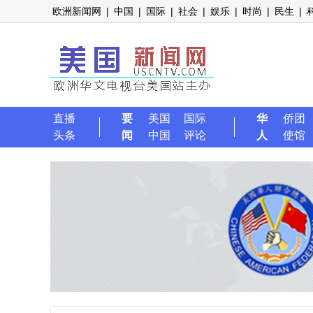
欧洲新闻网
|
中国
|
国际
|
社会
|
娱乐
|
时尚
|
民生
|
直播
要
美国
国际
华
侨团
头条
闻
中国
评论
人
使馆