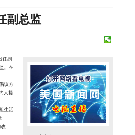
任副总监
，出任副
总监。在
倡议方
约人提
担生活
及
的改