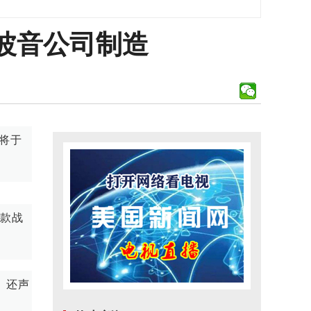
由波音公司制造
计将于
该款战
。还声