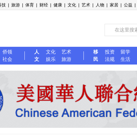
科技
|
旅游
|
体育
|
财经
|
健康
|
文化
|
艺术
|
人物
|
家居
|
公益
|
侨领
人
文化
艺术
移
投资
留学
社会
文
娱乐
旅游
民
法规
生活