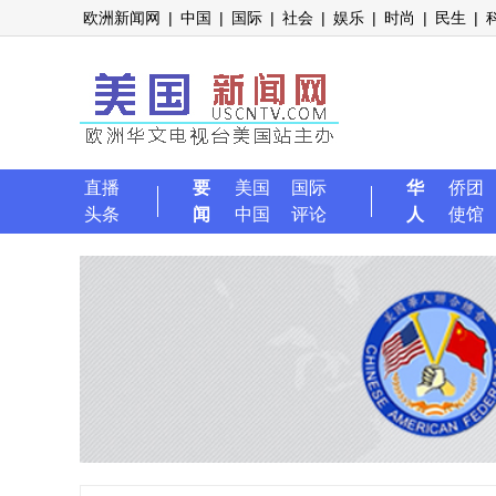
欧洲新闻网
|
中国
|
国际
|
社会
|
娱乐
|
时尚
|
民生
|
直播
要
美国
国际
华
侨团
头条
闻
中国
评论
人
使馆