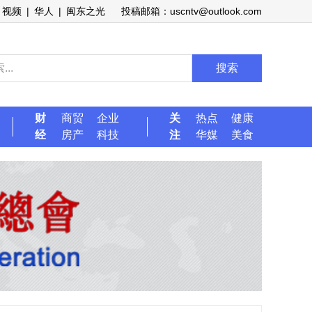
视频
|
华人
|
闽东之光
投稿邮箱：uscntv@outlook.com
搜索
财
商贸
企业
关
热点
健康
经
房产
科技
注
华媒
美食