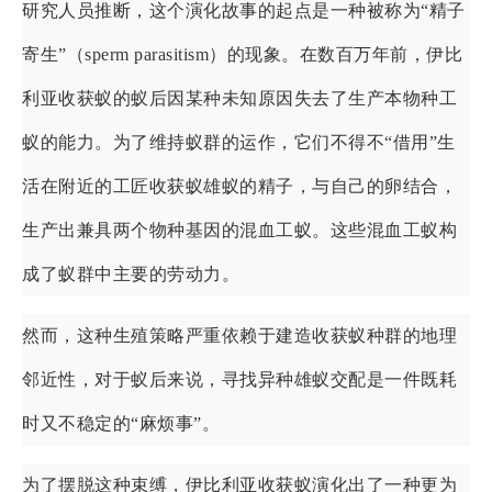
研究人员推断，这个演化故事的起点是一种被称为“精子
寄生”（sperm parasitism）的现象。在数百万年前，伊比
利亚收获蚁的蚁后因某种未知原因失去了生产本物种工
蚁的能力。为了维持蚁群的运作，它们不得不“借用”生
活在附近的工匠收获蚁雄蚁的精子，与自己的卵结合，
生产出兼具两个物种基因的混血工蚁。这些混血工蚁构
成了蚁群中主要的劳动力。
然而，这种生殖策略严重依赖于建造收获蚁种群的地理
邻近性，对于蚁后来说，寻找异种雄蚁交配是一件既耗
时又不稳定的“麻烦事”。
为了摆脱这种束缚，伊比利亚收获蚁演化出了一种更为