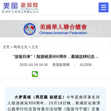
主页
>
闽东之光
> 正文
“放翁归来”！陆游诞辰900周年，蕉城这样纪念→
2025-10-19 18:30 美国新闻网 - 413336
大梦蕉城（周思颖 杨慈监）
今年是南宋著名诗
人陆游诞辰900周年。10月18日晚，蕉城区在南漈
公园举行纪念宣传展示活动暨《陆游与宁德》文集