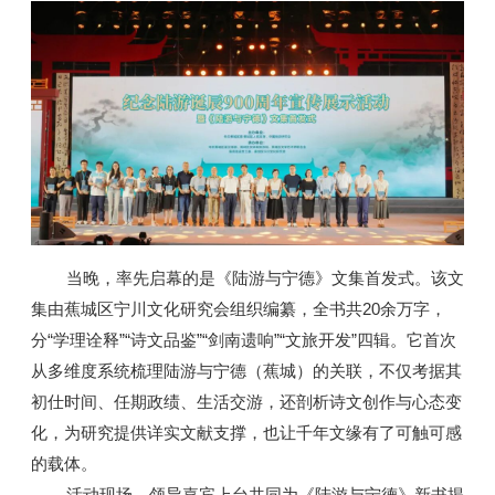
当晚，率先启幕的是《陆游与宁德》文集首发式。该文
集由蕉城区宁川文化研究会组织编纂，全书共20余万字，
分“学理诠释”“诗文品鉴”“剑南遗响”“文旅开发”四辑。它首次
从多维度系统梳理陆游与宁德（蕉城）的关联，不仅考据其
初仕时间、任期政绩、生活交游，还剖析诗文创作与心态变
化，为研究提供详实文献支撑，也让千年文缘有了可触可感
的载体。
活动现场，领导嘉宾上台共同为《陆游与宁德》新书揭