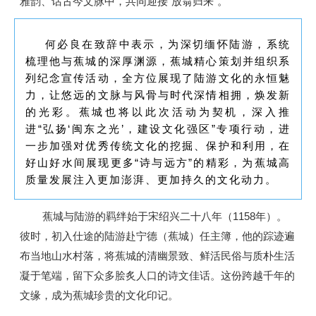
雅韵、话古今文脉中，共同迎接“放翁归来”。
何必良在致辞中表示，为深切缅怀陆游，系统
梳理他与蕉城的深厚渊源，蕉城精心策划并组织系
列纪念宣传活动，全方位展现了陆游文化的永恒魅
力，让悠远的文脉与风骨与时代深情相拥，焕发新
的光彩。蕉城也将以此次活动为契机，深入推
进“弘扬‘闽东之光’，建设文化强区”专项行动，进
一步加强对优秀传统文化的挖掘、保护和利用，在
好山好水间展现更多“诗与远方”的精彩，为蕉城高
质量发展注入更加澎湃、更加持久的文化动力。
蕉城与陆游的羁绊始于宋绍兴二十八年（1158年）。
彼时，初入仕途的陆游赴宁德（蕉城）任主簿，他的踪迹遍
布当地山水村落，将蕉城的清幽景致、鲜活民俗与质朴生活
凝于笔端，留下众多脍炙人口的诗文佳话。这份跨越千年的
文缘，成为蕉城珍贵的文化印记。