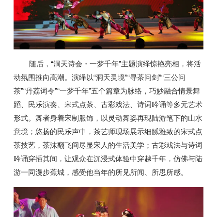
随后，“洞天诗会・一梦千年”主题演绎惊艳亮相，将活
动氛围推向高潮。演绎以“洞天灵境”“寻茶问剑”“三公问
茶”“丹荔词令”“一梦千年”五个篇章为脉络，巧妙融合情景舞
蹈、民乐演奏、宋式点茶、古彩戏法、诗词吟诵等多元艺术
形式。舞者身着宋制服饰，以灵动舞姿再现陆游笔下的山水
意境；悠扬的民乐声中，茶艺师现场展示细腻雅致的宋式点
茶技艺，茶沫翻飞间尽显宋人的生活美学；古彩戏法与诗词
吟诵穿插其间，让观众在沉浸式体验中穿越千年，仿佛与陆
游一同漫步蕉城，感受他当年的所见所闻、所思所感。