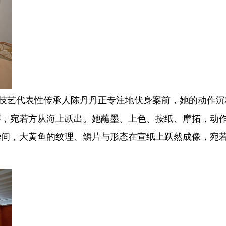
艺代表性传承人陈丹丹正专注地伏身案前，她的动作沉
存，宛若方从海上跃出。她蘸墨、上色、按纸、摩拓，动
瞬间，大黄鱼的纹理、鳞片与形态在宣纸上跃然成像，宛