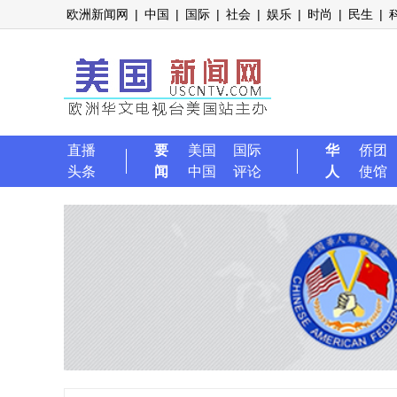
欧洲新闻网
|
中国
|
国际
|
社会
|
娱乐
|
时尚
|
民生
|
直播
要
美国
国际
华
侨团
头条
闻
中国
评论
人
使馆