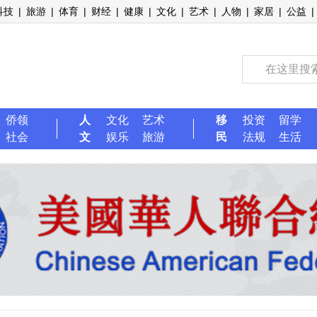
科技
|
旅游
|
体育
|
财经
|
健康
|
文化
|
艺术
|
人物
|
家居
|
公益
|
侨领
人
文化
艺术
移
投资
留学
社会
文
娱乐
旅游
民
法规
生活