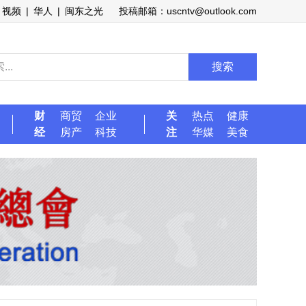
视频
|
华人
|
闽东之光
投稿邮箱：uscntv@outlook.com
搜索
财
商贸
企业
关
热点
健康
经
房产
科技
注
华媒
美食