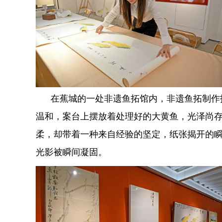
在蕉城的一处非遗鱼拓馆内，非遗鱼拓制作技
温和，案台上摆放着处理好的大黄鱼，光泽尚
柔，却带着一种来自经验的坚定，纸张揭开的
光影被瞬间凝固。