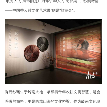
“敢为人先”展示的是广府华侨华人的“硬脊梁”，“纱韵岭南
——中国香云纱文化艺术展”则是“软黄金”。
香云纱诞生于岭南大地，承载着千年农耕文明智慧，是会
呼吸的布料，更是跨越山海的文化桥梁。作为岭南文化瑰