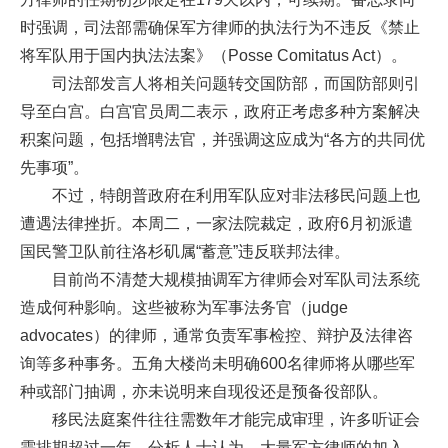
时强调，司法部需确保军方律师的执法行为不违反《禁止
将军队用于国内执法法案》（Posse Comitatus Act）。
司法部发言人将相关问题转交国防部，而国防部则引
导至白宫。白宫官员周二表示，政府正考虑多种方案解决
积案问题，包括增聘法官，并强调这应成为“各方的共同优
先事项”。
不过，特朗普政府在利用军队应对非法移民问题上也
遭遇法律挫折。本周二，一家法院裁定，政府6月初派遣
国民警卫队前往洛杉矶属“蓄意”违反联邦法律。
目前尚不清楚大规模抽调军方律师会对军队司法系统
造成何种影响。这些被称为军事法务官（judge
advocates）的律师，通常负责军事检控、辩护及法律咨
询等多种事务。五角大楼尚未明确600名律师将从哪些军
种或部门抽调，亦未说明来自现役还是预备役部队。
移民法庭案件往往需数年才能完成审理，许多听证会
需排期超过一年。分析人士认为，大量军方律师的加入，