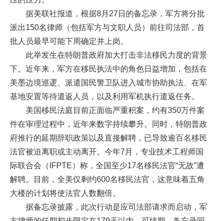
据美联社报道，根据8月27日的备忘录，军方将分批
派出150名律师（包括军方与文职人员）前往司法部，首
批人员最早可能下周确定并上岗。
此举发生在特朗普政府加大打击非法移民力度的背景
下。近年来，军方在移民执法中的角色日益增加，包括在
美墨边境巡逻、派遣国民警卫队进入城市协助执法、在军
基地安置等待遣返人员，以及利用军机执行遣返任务。
美国移民法庭目前正面临严重积案，约有350万件案
件在审理过程中，近年来数字持续攀升。同时，特朗普政
府推行的延期辞职政策以及直接解聘，已导致逾百名移民
法官被迫离职或主动离开。今年7月，专业技术工程师国
际联合会（IFPTE）称，全国至少17名移民法官“无故”遭
解聘。目前，全美仅剩约600名移民法官，这意味着五角
大楼的计划将使法官人数翻倍。
据备忘录披露，此次行动是应司法部请求而启动，军
方律师的任期初步限定在179天以内，可续期。备忘录同