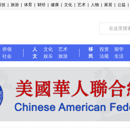
科技
|
旅游
|
体育
|
财经
|
健康
|
文化
|
艺术
|
人物
|
家居
|
公益
|
侨领
人
文化
艺术
移
投资
留学
社会
文
娱乐
旅游
民
法规
生活