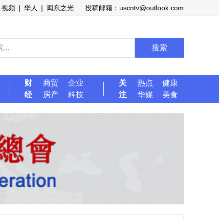
视频
|
华人
|
闽东之光
投稿邮箱：uscntv@outlook.com
搜索
财
商贸
企业
关
热点
健康
经
房产
科技
注
华媒
美食