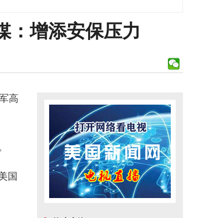
媒：增添安保压力
军高
。
美国