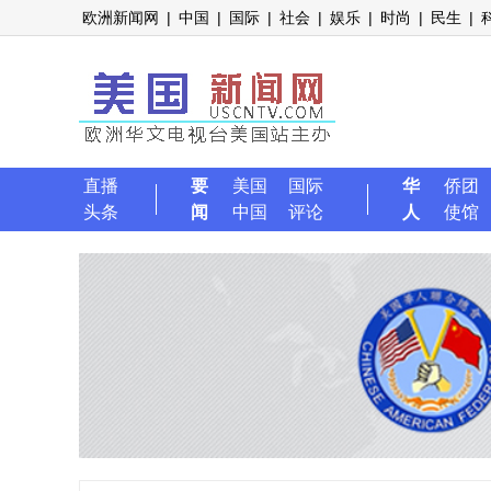
欧洲新闻网
|
中国
|
国际
|
社会
|
娱乐
|
时尚
|
民生
|
直播
要
美国
国际
华
侨团
头条
闻
中国
评论
人
使馆