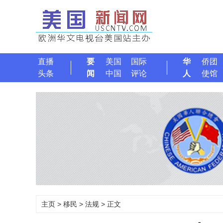
直播
要
美国
国际
华
侨团
头条
闻
中国
评论
人
使馆
主页
>
移民
>
法规
> 正文