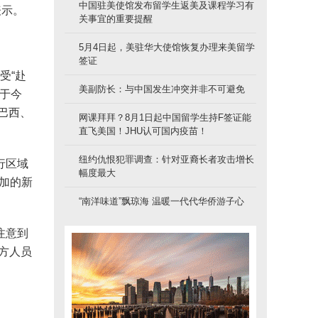
中国驻美使馆发布留学生返美及课程学习有
表示。
关事宜的重要提醒
5月4日起，美驻华大使馆恢复办理来美留学
签证
受“赴
美副防长：与中国发生冲突并非不可避免
于今
巴西、
网课拜拜？8月1日起中国留学生持F签证能
直飞美国！JHU认可国内疫苗！
纽约仇恨犯罪调查：针对亚裔长者攻击增长
行区域
幅度最大
施加的新
“南洋味道”飘琼海 温暖一代代华侨游子心
注意到
方人员