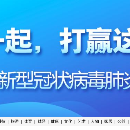
科技
|
旅游
|
体育
|
财经
|
健康
|
文化
|
艺术
|
人物
|
家居
|
公益
|