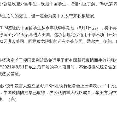
那就是欢迎外国学生，欢迎中国学生，增进相互了解。”毕文霖
学生之间的交往，也一定会为美中关系带来积极进展。
F/M签证的中国留学生从今年秋季学期起（8月1日后），将不再
停留至少14天后再进入美国。这项新规定仅适用于学术项目开始
30天进入美国。同样放宽限制的还有身处英国、爱尔兰、伊朗、
务卿决定若干项国家利益豁免适用于所有因新冠疫情而生效的现
2021年8月1日或之后开始的学术项目时，不受根据总统公告
被签发签证。
外交部发言人赵立坚4月28日在例行记者会上应询表示：
“中方
说，中国疫情防控早已取得世界公认的重大战略成果，希美方为中
件。
（完）