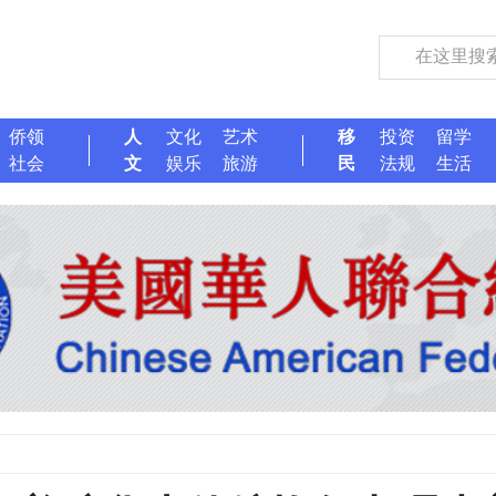
侨领
人
文化
艺术
移
投资
留学
社会
文
娱乐
旅游
民
法规
生活