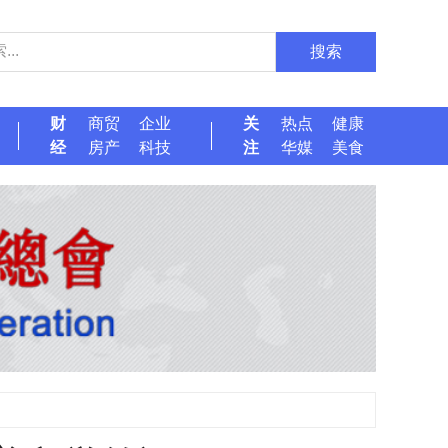
搜索
财
商贸
企业
关
热点
健康
经
房产
科技
注
华媒
美食