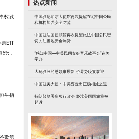
热点新闻
0指数跌
中国驻尼泊尔大使馆再次提醒在尼中国公民
和机构加强安全防范
中国驻法国使领馆再次提醒旅法中国公民密
切关注当地安全局势
票ETF
超6%，
“感知中国—中美民间友好音乐故事会”在美
举办
大马驻纽约总领事履新 侨界办晚宴欢迎
中国驻美大使：中美要走出正确相处之道
；恒生指
特朗普签署多项行政令 亵渎美国国旗将被
起诉
是谷歌第