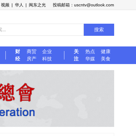
视频
|
华人
|
闽东之光
投稿邮箱：uscntv@outlook.com
搜索
财
商贸
企业
关
热点
健康
经
房产
科技
注
华媒
美食