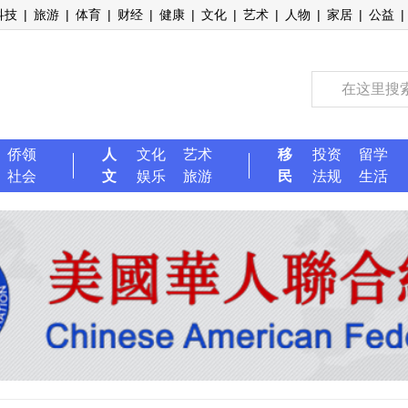
科技
|
旅游
|
体育
|
财经
|
健康
|
文化
|
艺术
|
人物
|
家居
|
公益
|
侨领
人
文化
艺术
移
投资
留学
社会
文
娱乐
旅游
民
法规
生活