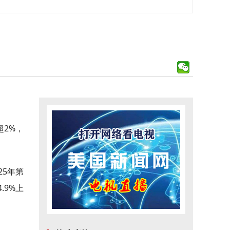
2%，
5年第
.9%上