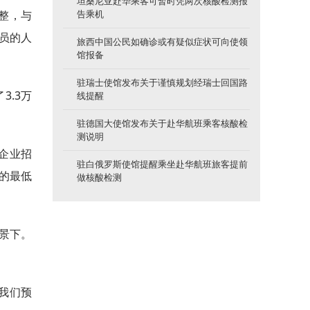
坦桑尼亚赴华乘客可暂时凭两次核酸检测报
调整，与
告乘机
员的人
旅西中国公民如确诊或有疑似症状可向使领
馆报备
驻瑞士使馆发布关于谨慎规划经瑞士回国路
3.3万
线提醒
驻德国大使馆发布关于赴华航班乘客核酸检
测说明
企业招
驻白俄罗斯使馆提醒乘坐赴华航班旅客提前
来的最低
做核酸检测
景下。
，我们预