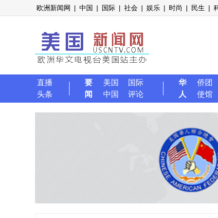
欧洲新闻网
|
中国
|
国际
|
社会
|
娱乐
|
时尚
|
民生
|
直播
要
美国
国际
华
侨团
头条
闻
中国
评论
人
使馆