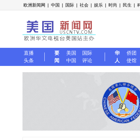
欧洲新闻网
|
中国
|
国际
|
社会
|
娱乐
|
时尚
|
民生
|
直播
要
美国
国际
华
侨团
头条
闻
中国
评论
人
使馆