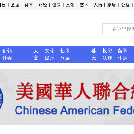
科技
|
旅游
|
体育
|
财经
|
健康
|
文化
|
艺术
|
人物
|
家居
|
公益
|
侨领
人
文化
艺术
移
投资
留学
社会
文
娱乐
旅游
民
法规
生活