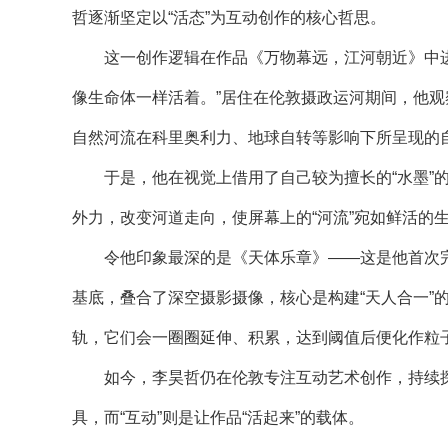
哲逐渐坚定以“活态”为互动创作的核心哲思。
这一创作逻辑在作品《万物幕远，江河朝近》中进
像生命体一样活着。”居住在伦敦摄政运河期间，他
自然河流在科里奥利力、地球自转等影响下所呈现的自
于是，他在视觉上借用了自己较为擅长的“水墨”的
外力，改变河道走向，使屏幕上的“河流”宛如鲜活的
令他印象最深的是《天体乐章》——这是他首次完整
基底，叠合了深空摄影摄像，核心是构建“天人合一”
轨，它们会一圈圈延伸、积累，达到阈值后便化作粒
如今，李昊哲仍在伦敦专注互动艺术创作，持续探
具，而“互动”则是让作品“活起来”的载体。