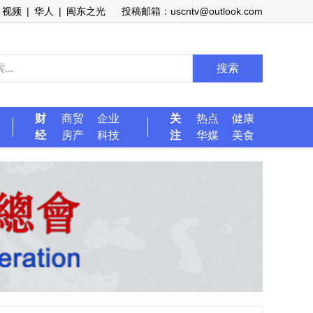
视频
|
华人
|
闽东之光
投稿邮箱：uscntv@outlook.com
搜索
财
商贸
企业
关
热点
健康
经
房产
科技
注
华媒
美食