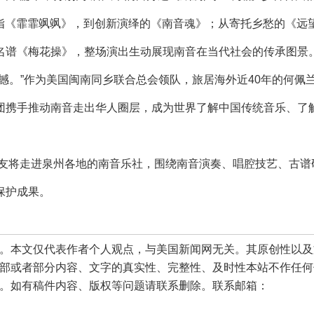
仔指《霏霏飒飒》，到创新演绎的《南音魂》；从寄托乡愁的《远
名谱《梅花操》，整场演出生动展现南音在当代社会的传承图景
。”作为美国闽南同乡联合总会领队，旅居海外近40年的何佩
团携手推动南音走出华人圈层，成为世界了解中国传统音乐、了
友将走进泉州各地的南音乐社，围绕南音演奏、唱腔技艺、古谱
保护成果。
本文仅代表作者个人观点，与美国新闻网无关。其原创性以及
部或者部分内容、文字的真实性、完整性、及时性本站不作任何
。如有稿件内容、版权等问题请联系删除。联系邮箱：