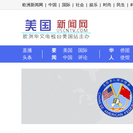
欧洲新闻网
|
中国
|
国际
|
社会
|
娱乐
|
时尚
|
民生
|
直播
要
美国
国际
华
侨团
头条
闻
中国
评论
人
使馆