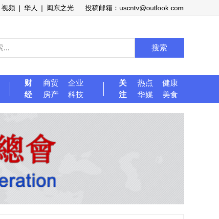
视频
|
华人
|
闽东之光
投稿邮箱：uscntv@outlook.com
搜索
财
商贸
企业
关
热点
健康
经
房产
科技
注
华媒
美食