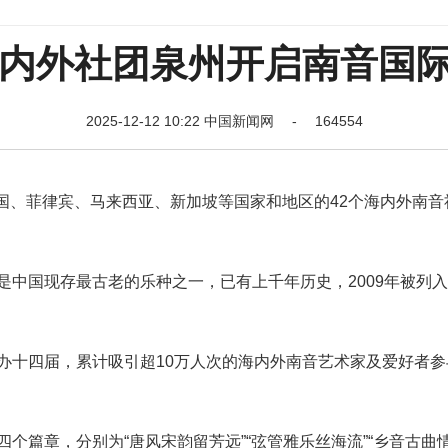
海内外社团泉州开启南音国
2025-12-12 10:22 中国新闻网 - 164554
、菲律宾、马来西亚、新加坡等国家和地区的42个海内外南音
是中国现存最古老的乐种之一，已有上千年历史，2009年被列
办十四届，累计吸引超10万人次的海内外南音艺术家及爱好者参
篇章，分别为“唐风宋韵留芳远”“弦管雅乐丝海流”“乡音古曲