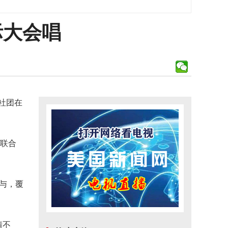
际大会唱
社团在
入联合
与，覆
情不