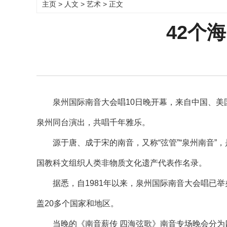
主页
>
人文
>
艺术
> 正文
42个
泉州国际南音大会唱10日晚开幕，来自中国、美国
泉州同台演出，共唱千年雅乐。
源于唐、成于宋的南音，又称“弦管”“泉州南音”，
国教科文组织人类非物质文化遗产代表作名录。
据悉，自1981年以来，泉州国际南音大会唱已举
盖20多个国家和地区。
当晚的《南音薪传 四海弦歌》南音专场晚会分为四个