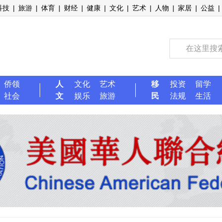
科技
|
旅游
|
体育
|
财经
|
健康
|
文化
|
艺术
|
人物
|
家居
|
公益
|
侨领
人
文化
艺术
移
投资
留学
社会
文
娱乐
旅游
民
法规
生活