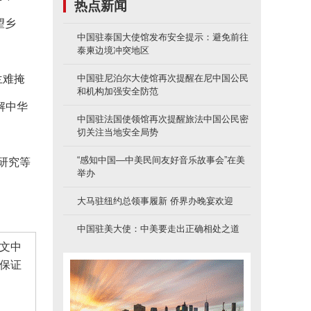
热点新闻
望乡
中国驻泰国大使馆发布安全提示：避免前往
。
泰柬边境冲突地区
兰难掩
中国驻尼泊尔大使馆再次提醒在尼中国公民
和机构加强安全防范
解中华
中国驻法国使领馆再次提醒旅法中国公民密
切关注当地安全局势
“感知中国—中美民间友好音乐故事会”在美
研究等
举办
大马驻纽约总领事履新 侨界办晚宴欢迎
中国驻美大使：中美要走出正确相处之道
文中
保证