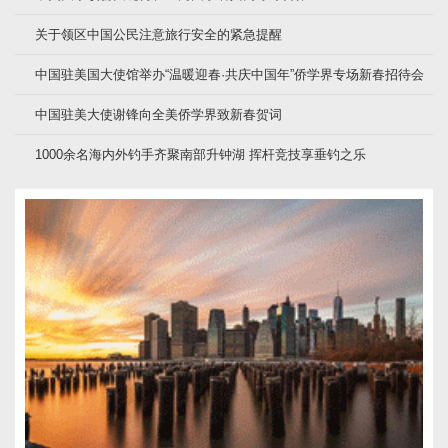
关于领区中国公民注意旅行安全的紧急提醒
中国驻美国大使馆举办“温暖迎春·共庆中国年”侨学界专场新春招待会
中国驻美大使谢锋向全美侨学界致新春贺词
1000余名海内外钓手齐聚南部升钟湖 挥杆竞技享垂钓之乐