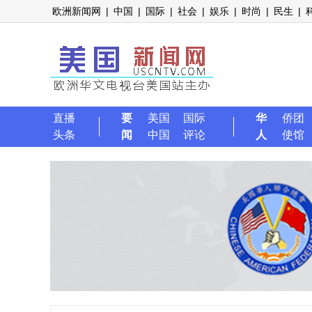
欧洲新闻网
|
中国
|
国际
|
社会
|
娱乐
|
时尚
|
民生
|
直播
要
美国
国际
华
侨团
头条
闻
中国
评论
人
使馆