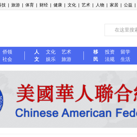
科技
|
旅游
|
体育
|
财经
|
健康
|
文化
|
艺术
|
人物
|
家居
|
公益
|
侨领
人
文化
艺术
移
投资
留学
社会
文
娱乐
旅游
民
法规
生活