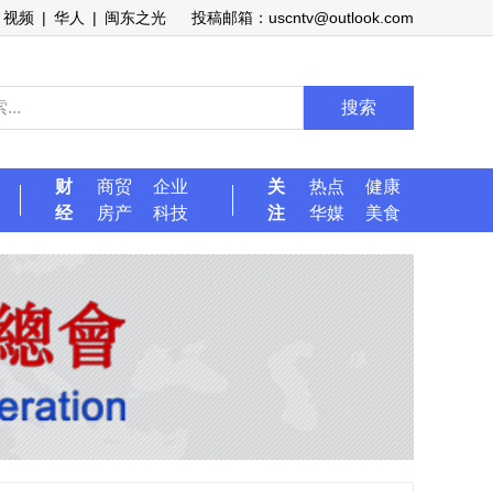
视频
|
华人
|
闽东之光
投稿邮箱：uscntv@outlook.com
搜索
财
商贸
企业
关
热点
健康
经
房产
科技
注
华媒
美食