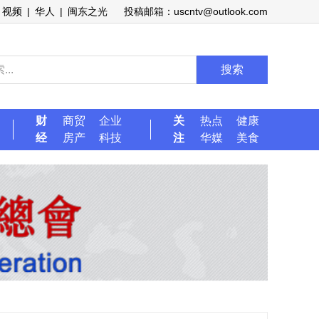
视频
|
华人
|
闽东之光
投稿邮箱：uscntv@outlook.com
搜索
财
商贸
企业
关
热点
健康
经
房产
科技
注
华媒
美食