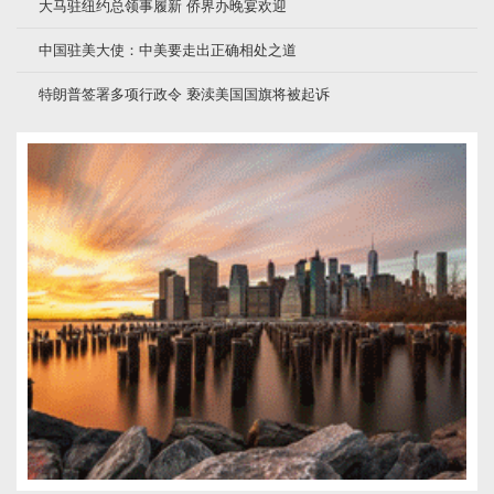
大马驻纽约总领事履新 侨界办晚宴欢迎
中国驻美大使：中美要走出正确相处之道
特朗普签署多项行政令 亵渎美国国旗将被起诉