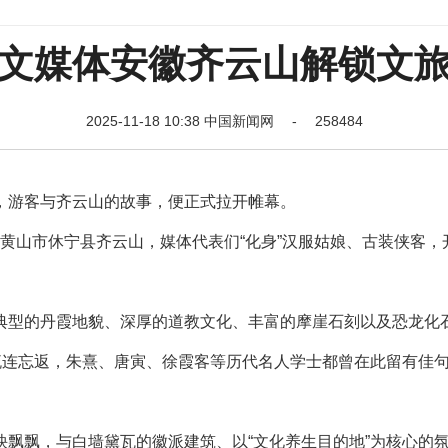
文媒体安徽齐云山解锁文
2025-11-18 10:38 中国新闻网 - 258484
游客与齐云山的故事，便正式拉开帷幕。
进黄山市休宁县齐云山，媒体代表们“化身”汉服姑娘、古装侠客，
型的丹霞地貌、深厚的道教文化、丰富的摩崖石刻以及恐龙化
流连忘返，朱熹、唐寅、徐霞客等历代名人学士都曾在此留有佳
飘，与白墙黛瓦的徽派建筑、以“文化养生目的地”为核心的