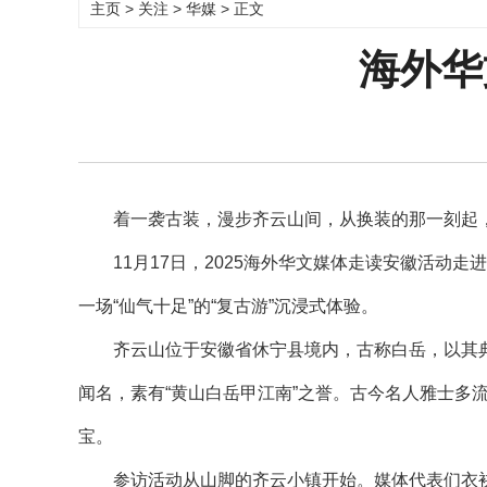
主页
>
关注
>
华媒
> 正文
海外华
着一袭古装，漫步齐云山间，从换装的那一刻起，
11月17日，2025海外华文媒体走读安徽活动走
一场“仙气十足”的“复古游”沉浸式体验。
齐云山位于安徽省休宁县境内，古称白岳，以其典
闻名，素有“黄山白岳甲江南”之誉。古今名人雅士多
宝。
参访活动从山脚的齐云小镇开始。媒体代表们衣袂飘