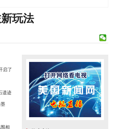
旅新玩法
开启了
石遗迹
句墨
氛围相