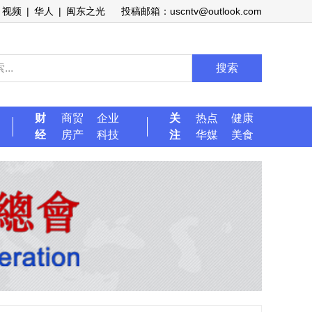
视频
|
华人
|
闽东之光
投稿邮箱：uscntv@outlook.com
搜索
财
商贸
企业
关
热点
健康
经
房产
科技
注
华媒
美食