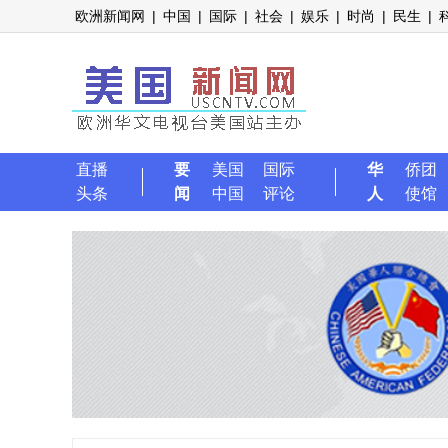
欧洲新闻网
|
中国
|
国际
|
社会
|
娱乐
|
时尚
|
民生
|
直播
要
美国
国际
华
侨团
头条
闻
中国
评论
人
使馆