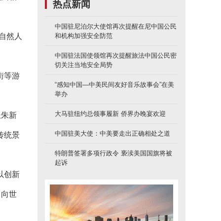
热点新闻
中国驻尼泊尔大使馆再次提醒在尼中国公民
自然人
和机构加强安全防范
中国驻法国使领馆再次提醒旅法中国公民密
切关注当地安全局势
街等游
“感知中国—中美民间友好音乐故事会”在美
举办
大马驻纽约总领事履新 侨界办晚宴欢迎
长朱新
中国驻美大使：中美要走出正确相处之道
传统景
特朗普签署多项行政令 亵渎美国国旗将被
起诉
以创新
，向世