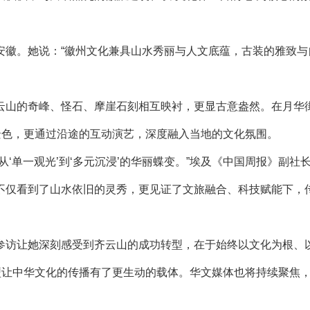
徽。她说：“徽州文化兼具山水秀丽与人文底蕴，古装的雅致与
山的奇峰、怪石、摩崖石刻相互映衬，更显古意盎然。在月华
景色，更通过沿途的互动演艺，深度融入当地的文化氛围。
单一观光’到‘多元沉浸’的华丽蝶变。”埃及《中国周报》副社
不仅看到了山水依旧的灵秀，更见证了文旅融合、科技赋能下，
访让她深刻感受到齐云山的成功转型，在于始终以文化为根、
型让中华文化的传播有了更生动的载体。华文媒体也将持续聚焦