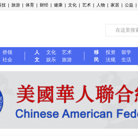
科技
|
旅游
|
体育
|
财经
|
健康
|
文化
|
艺术
|
人物
|
家居
|
公益
|
侨领
人
文化
艺术
移
投资
留学
社会
文
娱乐
旅游
民
法规
生活