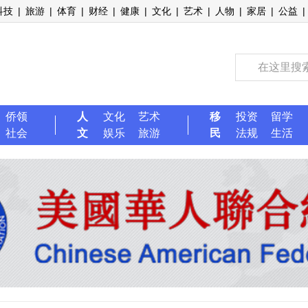
科技
|
旅游
|
体育
|
财经
|
健康
|
文化
|
艺术
|
人物
|
家居
|
公益
|
侨领
人
文化
艺术
移
投资
留学
社会
文
娱乐
旅游
民
法规
生活