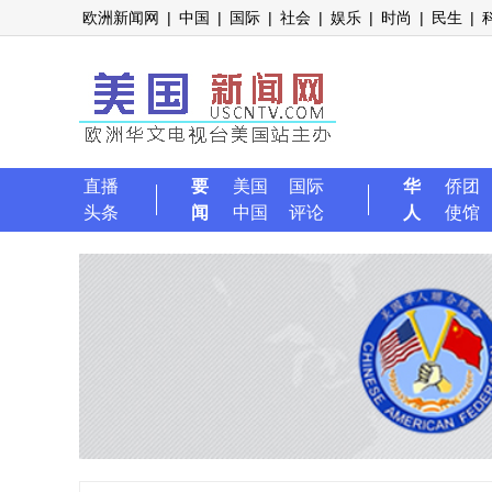
欧洲新闻网
|
中国
|
国际
|
社会
|
娱乐
|
时尚
|
民生
|
直播
要
美国
国际
华
侨团
头条
闻
中国
评论
人
使馆