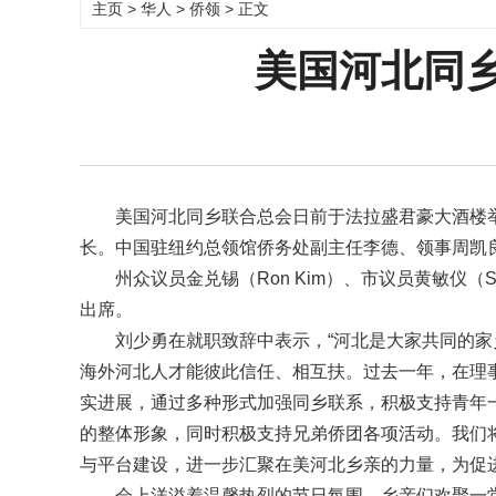
主页
>
华人
>
侨领
> 正文
美国河北同
美国河北同乡联合总会日前于法拉盛君豪大酒楼举
长。中国驻纽约总领馆侨务处副主任李德、领事周凯
州众议员金兑锡（Ron Kim）、市议员黄敏仪（
出席。
刘少勇在就职致辞中表示，“河北是大家共同的
海外河北人才能彼此信任、相互扶。过去一年，在理
实进展，通过多种形式加强同乡联系，积极支持青年
的整体形象，同时积极支持兄弟侨团各项活动。我们
与平台建设，进一步汇聚在美河北乡亲的力量，为促
会上洋溢着温馨热烈的节日氛围，乡亲们欢聚一