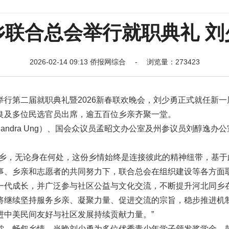
乡联合总会举行就职典礼 刘
2026-02-14 09:13 侨报网综合 - 浏览量：273423
行第二届就职典礼暨2026新春联欢晚会，刘少勇正式就任新一
良及多位民选官员出席，逾五百位乡亲齐聚一堂。
Sandra Ung）、国会众议员孟昭文办公室及州参议员刘醇逸办
家乡，无论身在何处，这份乡情始终是连接彼此的精神纽带，基于
事、乡亲和志愿者的共同努力下，联合总会在组织建设等各方面
一代成长，并广泛参与社区公益与文化交流，不断提升河北同乡
将继续坚持服务乡亲、凝聚力量、促进交流的宗旨，稳步推进机
进中美民间友好与社区发展持续贡献力量。”
堂，畅叙乡情。当晚刘少勇为多位优秀青少年学子颁发奖学金，