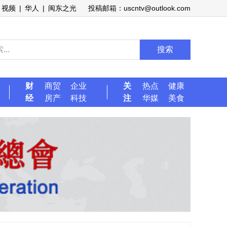
视频
|
华人
|
闽东之光
投稿邮箱：uscntv@outlook.com
搜索
财
商贸
企业
关
热点
健康
经
房产
科技
注
华媒
美食