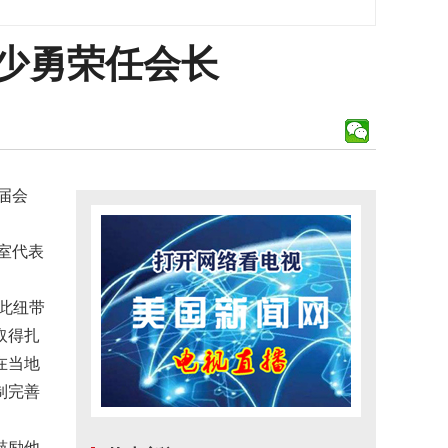
少勇荣任会长
届会
公室代表
此纽带
取得扎
在当地
制完善
鼓励他