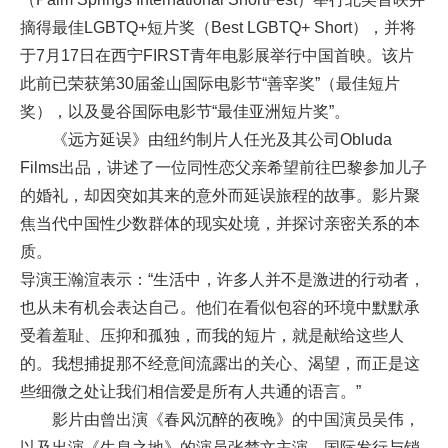
摘得最佳LGBTQ+短片奖（Best LGBTQ+ Short），并将
于7月17日在西宁FIRST青年电影展举行中国首映。该片
此前已荣获第30届釜山国际电影节“善宰奖”（最佳短片
奖），以及曼谷国际电影节“最佳亚洲短片奖”。
《远方延误》由纽约制片人任光及其公司Obluda
Films出品，讲述了一位同性恋父亲希望前往巴黎参加儿子
的婚礼，却因突如其来的意外而延误旅程的故事。影片聚
焦当代中国性少数群体的现实处境，并探讨亲密关系的本
质。
导演王瀚渲表示：“生活中，许多人并不是激进的行动者，
也从未有机会表达自己。他们在看似包容的环境中默默承
受着羞耻、压抑和孤独，而我的短片，就是献给这些人
的。我想捕捉那不经意间流露出的关心、渴望，而正是这
些细微之处让我们相信爱是所有人共通的语言。”
影片由曾出演《春风沉醉的夜晚》的中国演员吴伟，
以及出演《生息之地》的演员张楚文主演。国际发行与销